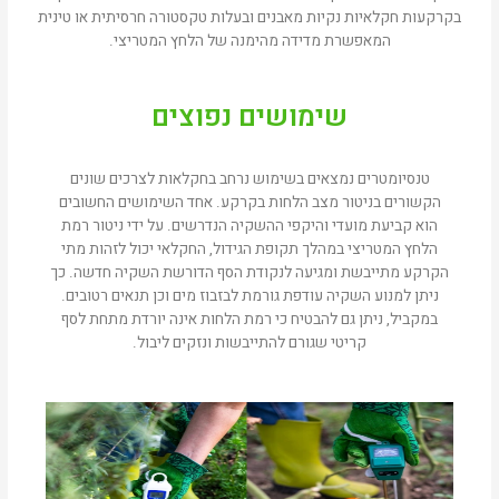
בקרקעות חקלאיות נקיות מאבנים ובעלות טקסטורה חרסיתית או טינית
המאפשרת מדידה מהימנה של הלחץ המטריצי.
שימושים נפוצים
טנסיומטרים נמצאים בשימוש נרחב בחקלאות לצרכים שונים
הקשורים בניטור מצב הלחות בקרקע. אחד השימושים החשובים
הוא קביעת מועדי והיקפי ההשקיה הנדרשים. על ידי ניטור רמת
הלחץ המטריצי במהלך תקופת הגידול, החקלאי יכול לזהות מתי
הקרקע מתייבשת ומגיעה לנקודת הסף הדורשת השקיה חדשה. כך
ניתן למנוע השקיה עודפת גורמת לבזבוז מים וכן תנאים רטובים.
במקביל, ניתן גם להבטיח כי רמת הלחות אינה יורדת מתחת לסף
קריטי שגורם להתייבשות ונזקים ליבול.