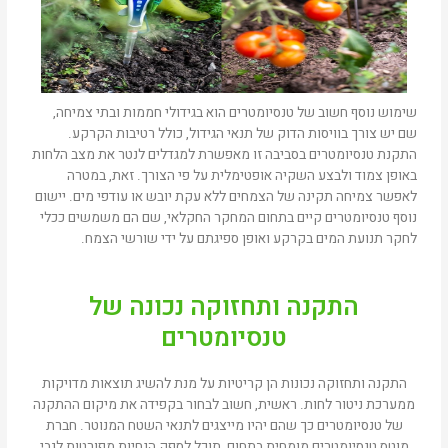
שימוש נוסף חשוב של טנסיומטרים הוא בגידולי חממות ובתי צמיחה,
שם יש צורך בוויסות הדוק של תנאי הגידול, כולל רטיבות הקרקע.
התקנת טנסיומטרים בסביבה זו מאפשרת למגדלים לנטר את מצב הלחות
באופן צמוד ולבצע השקיה אופטימלית על פי הצורך. זאת, במטרה
לאפשר צמיחה תקינה של הצמחים ללא עקת יובש או עודפי מים. יישום
נוסף טנסיומטרים קיים בתחום המחקר החקלאי, שם הם משמשים ככלי
לחקר תנועת המים בקרקע ואופן ספיגתם על ידי שורשי הצמח.
התקנה ותחזוקה נכונה של
טנסיומטרים
התקנה ותחזוקה נכונות הן קריטיות על מנת להשיג תוצאות מדויקות
ממערכת ניטור לחות. ראשית, חשוב לבחור בקפידה את מיקום ההתקנה
של טנסיומטרים כך שהם יהיו מייצגים לתנאי השטח המנוטר. חברת
מוטס טנסיומטרים מומחית בתחום, תוכל לספק הנחיות מפורטות לגבי