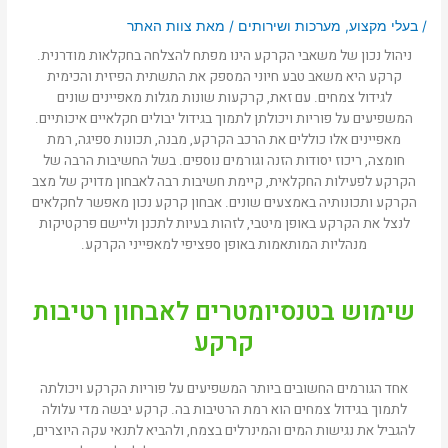
/
בעלי מקצוע
,
מערכות ושירותים
/ מאת
צוות האתר
ניהול נכון של משאבי הקרקע הינו מפתח להצלחה בחקלאות מודרנית.
קרקע היא משאב טבע חיוני המספק את התשתית הפיזית והכימית
לגידול צמחים. עם זאת, קרקעות שונות מגלות מאפיינים שונים
המשפיעים על פוריות ויכולתן לתמוך בגידול יבולים חקלאיים איכותיים.
מאפיינים אלו כוללים את הרכב הקרקע, מבנה, תכונות ספיגה, רמת
חומצה, ריכוז יסודות הזנה וגורמים נוספים. בשל החשיבות הרבה של
הקרקע לפעילות החקלאית, קיימת חשיבות רבה לאבחון מדויק של מצב
הקרקע ותכונותיה באמצעים שונים. אבחון קרקע נכון מאפשר לחקלאים
לנצל את הקרקע באופן מיטבי, לזהות בעיות לתכנן וליישם פרקטיקות
מנהליות המותאמות באופן ספציפי למאפייני הקרקע.
שימוש בטנסיומטרים לאבחון רטיבות
קרקע
אחד הגורמים החשובים ביותר המשפיעים על פוריות הקרקע ויכולתה
לתמוך בגידול צמחים הוא רמת הרטיבות בה. קרקע יבשה מדי עלולה
להגביל את נגישות המים והמינרלים בצמח, ולהביא לתנאי עקה היוצרים,