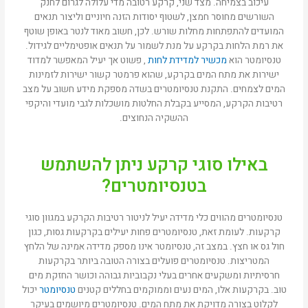
עיכוב בצמיחה. מצד שני, קרקע רטובה מדי עלולה לגרום לחנק
השורשים מחוסר חמצן, לשטוף יסודות הזנה חיוניים וליצור תנאים
המועדים להתפתחות מחלות שורש. לכן, חשוב מאוד לנטר באופן שוטף
את רמת הלחות בקרקע על מנת לשמור על תנאים אופטימליים לגידול.
טנסיומטר הוא
מכשיר למדידת לחות
, פשוט אך יעיל המאפשר למדוד
ישירות את מתח המים בקרקע, שהוא פרמטר קשור ישירות לזמינות
המים לצמחים. התקנת טנסיומטרים בשדה מספקת מידע חשוב על מצב
רטיבות הקרקע, המסייע בקבלת החלטות מושכלות לגבי מועדי והיקפי
ההשקיה הנחוצים.
באילו סוגי קרקע ניתן להשתמש
בטנסיומטרים?
טנסיומטרים מהווים כלי מדידה יעיל לניטור רטיבות הקרקע במגוון סוגי
קרקעות. לעומת זאת, טנסיומטרים פחות יעילים בקרקעות גסות, כגון
חול גס או חצץ. במצב זה, טנסיומטר אינו מספק מדידה אמינה של הלחץ
המטריצות. טנסיומטרים פועלים בצורה הטובה ביותר בקרקעות
חרסיתיות ומשקעים אחרים בעלי נקבוביות גבוהה וכושר החזקת מים
טוב. בקרקעות אלו, המים נעים וממוקמים בחללים קטנים
טנסיומטר
יכול
לקלוט בצורה מדויקת את מתח המים. טנסיומטרים מיושמים בעיקר