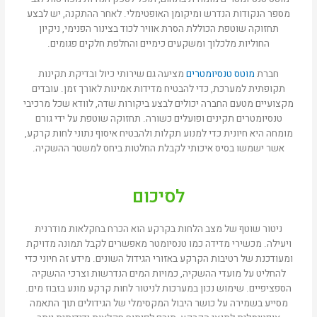
מספר הנקודות הנדרש ומיקומן האופטימלי. לאחר ההתקנה, יש לבצע
תחזוקה שוטפת הכוללת הסרת אוויר לכוד בצינור הפנימי, ניקיון
החוליות מלכלוך ומשקעים כימיים והחלפת חלקים פגומים.
חברת
מוטס טנסיומטרים
מציעה גם שירותי כיול ובדיקת תקינות
תקופתית למערכת, כדי להבטיח מדידות אמינות לאורך זמן. עובדים
מקצועיים מטעם החברה יכולים לבצע ביקורות שדה, לוודא שכל מרכיבי
טנסיומטרים תקינים ופועלים כשורה. תחזוקה שוטפת על ידי גורם
מומחה היא חיונית כדי למנוע תקלות ולהבטיח איסוף נתוני לחות קרקע,
אשר ישמשו בסיס איכותי לקבלת החלטות ביחס למשטר ההשקיה.
לסיכום
ניטור שוטף של מצב הלחות בקרקע הוא הכרח בחקלאות מודרנית
ויעילה. מכשירי מדידה כמו טנסיומטר מאפשרים לקבל תמונה מדויקת
ומעודכנת של רטיבות הקרקע באזורי הגידול השונים. מידע זה חיוני כדי
להחליט על מועדי ההשקיה, כמויות המים הנדרשות וצרכי ההשקיה
הספציפיים. שימוש נכון במערכות לניטור לחות קרקע מונע בזבוז מים.
מסייע בשמירה על כושר היבול המקסימלי של הגידולים תוך התאמה