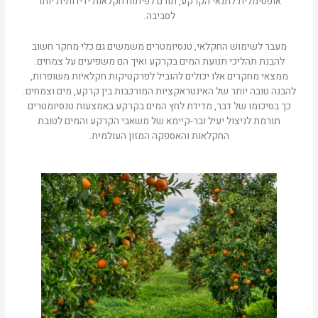
אופטימלית לתנאי הקרקע, תורם לפיתוח חקלאות ידידותית יותר
לסביבה.
מעבר לשימוש החקלאי, טנסיומטרים משמשים גם כלי מחקר חשוב
להבנת תהליכי תנועת המים בקרקע ואיך הם משפיעים על צמחים.
ממצאי מחקרים אלו יכולים להוביל לפרקטיקות חקלאיות משופרות,
להבנה טובה יותר של האינטראקציות המורכבות בין קרקע, מים וצמחים.
כך בסיכומו של דבר, מדידת לחץ המים בקרקע באמצעות טנסיומטרים
תורמת לניצול יעיל ובר-קיימא של משאבי הקרקע והמים לטובת
החקלאות והאספקה המזון העולמית.