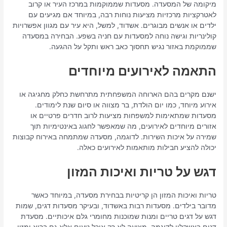
מיקומה של המסעדה. מסעדות שממוקמות במרכז העיר או קרוב
לאטרקציות מרכזיות מציעות נוחות רבה, במיוחד אם מגיעים עם
ילדים או אנשים מבוגרים. אשדוד, למשל, היא עיר עם מגוון אפשרויות
קולינריות וגישה נוחה למסעדות עם חניה בשפע. הבחירה במסעדה
שממוקמת באזור נגיש תחסוך כאב ראש ותקל על ההגעה.
התאמה לאירועים מיוחדים
ישנם מקרים בהם הארוחה המשפחתית מתרחשת כחלק מחגיגה או
אירוע מיוחד, כמו יום הולדת, בר מצווה או סיום שנת לימודים.
מסעדות שמתאימות למשפחות מציעות לרוב חדרים פרטיים או
אזורים מיוחדים לאירועים, מה שמאפשר לחגוג באינטימיות תוך
שמירה על איכות השירות. לדוגמה, מסעדה שמתמחה באירוח קבוצות
יכולה להציע חבילות מותאמות לאירועים כאלה.
דגש על טריות ואיכות המזון
טריות ואיכות המזון הן קריטיות בבחירת מסעדה, במיוחד כאשר
מדובר בילדים. מסעדות רבות באשדוד, ובעיקר מסעדות דגים, שמות
דגש על דגים טריים ומנות שמוכנות מחומרי גלם איכותיים. מסעדת
דגים באשקלון לדוגמה, מציעה לא רק אוכל טעים אלא גם בריא ומזין –