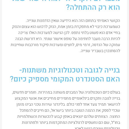
הוא רק ההתחלה?
הקושי האמיתי בתחום הזה הוא הידיעה שאין הזדמנות שנייה.
כשמערכת כיבוי לא מתפקדת בזמן אמת, הנזק לרכוש הוא עצום והנזק
בחיי אדם הוא פשוט בלתי נתפס. לכן הגישה למערכות האלו צריכה
להיות הרבה מעבר לחתימה על טופס אישור שנתי. היא דורשת הבנה
עמוקה של הנדסה, זרמי מים, לחצים ומערכות פיקוד מורכבות שחייבות
להסתנכרן בשבריר שנייה.
בנייה לגובה וטכנולוגיות משתנות-
האם הסטנדרט המקומי מספיק כיום?
בעולם כיום הטכנולוגיה של המבנים משתנה במהירות. חומרים חדשים,
בנייה לגובה ותקנים בינלאומיים מחמירים מחייבים את אנשי המקצוע
להישאר תמיד צעד אחד לפני כולם. בלינדנר שירות טכני הבינו מזמן
שכדי לספק את ההגנה הטובה ביותר בישראל, הם חייבים להסתכל
החוצה. הצוותים שלהם יוצאים באופן קבוע להכשרות והשתלמויות
בחו"ל, שם הם נחשפים לרגולציות המתקדמות ביותר ולפתרונות
טכנולוגיים שטרם הגיעו לארץ.