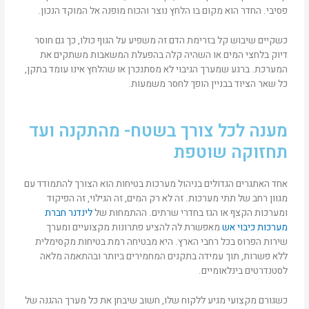
פסיבי. החדר הוא מקום בו הלחץ נוצר והכוח מופנה אל המוקד הנכון.
כשקיים שיבוש קל בזרימת הדם זה משפיע על הגוף כולו, כך גם חוסר
דיוק בלחצי המים או השהיה קלה בהפעלת המשאבות משתקים את
המערכת. ברגע שמערך הגיבוי לא מסתנכרן או שהלחץ אינו עומד בתקן,
כל שאר הציוד בבניין הופך לחסר משמעות.
מענה לכל צורך בשטח- מהתקנה ועד
תחזוקה שוטפת
אחד האתגרים הגדולים בניהול מערכות בטיחות הוא הצורך להתמודד עם
מגוון רחב של תתי מערכות. זה לא רק המים, זה הגילוי, זה הפיקוד
ומערכות הקצף או הגז בחדרי שרתים. ההתמחות של
לינדנר חברת
מערכות כיבוי אש
מאפשרת לה להציע פתרונות מקצועיים ומערך
שירות הפרוס בכל רחבי הארץ. היא מבטיחה רמת בטיחות מקסימלית
ללא פשרות, תוך עמידה בתקנים המחמירים ביותר ובהתאמה מלאה
לסטנדרטים בינלאומיים.
כשגורם מקצועי מגיע ללקוח שלו, חשוב שיבחן את כל מערך ההגנה של