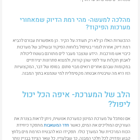
מהלכה למעשה- מהי רמת הדיוק שמאחורי
מערכות הפיקוד?
ההכשרות האלו הן לא רק תעודה על הקיר. הן מאפשרות עבורם להביא
רמת דיוק אחרת לגמרי בטיפול בלוחות הפיקוד ובשילוב של מערכות
כיבוי אש מורכבות. הידע שנצבר מעבר לים מתורגם בשטח ליכולת
לאבחן תקלות עוד לפני שהן קורות, ולמצוא פתרונות יצירתיים
במקומות שבהם אחרים רואים מבוי סתום. בסופו של דבר, המקצועיות
הזו היא מה שיבטיח אבטחה מקסימלית למי שנמצא בתוך המבנה.
הלב של המערכת- איפה הכל יכול
ליפול?
אם נסתכל על מערכת המיגון כמערכת אנושית, ניתן לראות בצנרת את
העורקים המוליכים את המים, כאשר
חדר המשאבות
מתפקד כיחידת
הכוח המרכזית של המערך כולו. תפקידו הוא להבטיח הזרמת מים בלחץ
קבוע ומדויק לכל חלקי המבנה, כך שבלעדיו, כל שאר הציוד בבניין נותר