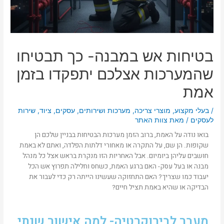
בטיחות אש במבנה- כך תבטיחו
שהמערכות אצלכם יתפקדו בזמן
אמת
/
בעלי מקצוע
,
מוצרי צריכה
,
מערכות ושירותים
,
עסקים
,
ציוד
,
שירות
לעסקים
/ מאת
צוות האתר
בואו נודה על האמת, ברוב הזמן מערכות הבטיחות בבניין שלכם הן
שקופות. הן שם, על התקרה או מאחורי דלתות הפלדה, ואתם לא באמת
חושבים עליהן ביומיום. אבל האחריות הזו מנקרת בראש אצל כל מנהל
מבנה או בעל עסק- האם ברגע האמת, כשחס וחלילה תפרוץ אש הכל
יעבוד כמו שצריך? האם התחזוקה שעשינו הייתה רק כדי לעבור את
הבדיקה או שהיא באמת תציל חיים?
מעבר לבירוקרטיה- למה אישור שנתי