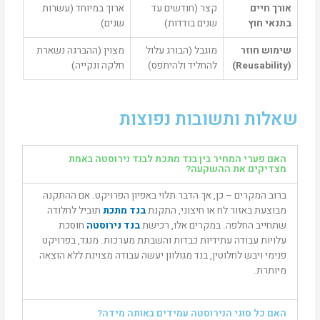
אורך חיים
קצר (חודשים עד
ארוך במיוחד (עשרות
בתנאי חוץ
שנים בודדות)
שנים)
שימוש חוזר
מוגבל (הבורג עלול
מצוין (ההברגה נשארת
(Reusability)
להחליד ולהיתפס)
חלקה ונקייה)
שאלות ותשובות נפוצות
האם פערי המחיר בין בנד מתכת לבנד נירוסטה באמת
מצדיקים את ההשקעה?
ברוב המקרים – כן, אך הדבר תלוי באפיון הפרויקט. אם ההתקנה
מבוצעת באזור לח או חיצוני, התקנת
בנד מתכת
תוביל לחלודה
שתחייב החלפה. במקרים אלו, רכישת
בנד נירוסטה
חוסכת
עלויות עבודה עתידיות כבדות והשבתת מערכות. מנגד, בפרויקט
פנימי ויבש לחלוטין, בנד מגולוון יעשה עבודה מצוינת ללא הוצאה
מיותרת.
האם כל סוגי הנירוסטה עמידים באותה מידה?