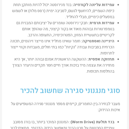
עמידות עליונה לקורוזיה
:
בנד מנירוסטה יכול להיות מותקן תחת
כיפת השמיים, להיחשף לגשם, לסביבה ימית (רסס מלח) או לשמש
במפעלים כימיים, מבלי להחליד.
עמידות תרמית
:
חבקי נירוסטה שומרים על יציבותם המבנית גם
בטמפרטורות גבוהות מאוד או בקור קיצוני, מה שהופך אותם
לקריטיים בתעשיית המזון, הפטרוכימיה, התעופה והרכב.
היגיינה ואסתטיקה
:
חומר שאינו מחליד אינו מייצר זיהומים, תכונה
הכרחית בסביבות עבודה "נקיות" כמו בתי חולים, מעבדות וקווי ייצור
לתרופות.
תחזוקה אפסית
:
ההשקעה הראשונית אמנם גבוהה יותר, אך היא
מחזירה את עצמה מיד בזכות אורך חיים חסר תקדים והיעדר הצורך
בהחלפות תכופות.
סוגי מנגנוני סגירה שחשוב להכיר
מעבר לבחירה בין החומרים, קיימים מספר מנגנוני סגירה המשפיעים על
איכות ההידוק:
בנד תולעת
(Worm Drive):
המנגנון המוכר ביותר, בו בורג מסובב
שיניים החרוטות על סרט הבנד ומאפשר הידוק הדרגתי. מתאים לרוב