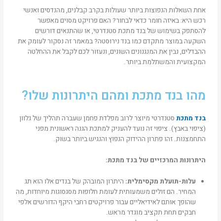
אחת השאלות הנפוצות ביותר שעולות בקרב קבלנים, מהנדסים ואנשי
רכש היא: באיזה חומר כדאי לבחור? האם פרויקט מסוים מאפשר
להסתפק בשימוש של בנד מתכת סטנדרטי, או שהתנאים דורשים
השקעה במוצר מתקדם כמו בנד נירוסטה? במאמר זה נסקור לעומק את
ההבדלים, נבין את המנגנונים השונים, ונעזור לכם לקבל את ההחלטה
המקצועית והמשתלמת ביותר.
מהו בנד מתכת ומהם היתרונות שלו?
בנד מתכת
סטנדרטי מיוצר לרוב מפלדת פחמן שעברה תהליך של גלוון
(ציפוי באבץ). ציפוי זה נועד להעניק למתכת הגנה ראשונית מפני
התחמצנות. זהו פתרון ההידוק הנפוץ והנגיש ביותר בשוק.
היתרונות המרכזיים של בנד מתכת
:
עלות-תועלת מקסימלית
:
היתרון המובהק של בנדים אלו הוא תג
המחיר. הם זולים משמעותית לעומת חלופות מסגסוגות מיוחדות, מה
שהופך אותם לאידיאליים עבור פרויקטים רחבי היקף הדורשים אלפי
חבקים תחת תקציב מוגדר מראש.