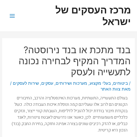
ילוג
ניווט
Main
מרכז העסקים של
תוכן
Menu
ישראל
בנד מתכת או בנד נירוסטה?
המדריך המקיף לבחירה נכונה
לתעשייה ולעסק
/
ביטוחים
,
בעלי מקצוע
,
מערכות ושירותים
,
עסקים
,
שירות לעסקים
/
מאת
צוות האתר
בעולם התעשייה, התשתיות, מערכות האינסטלציה והרכב, החיבורים
הקטנים הם לרוב אלו שעליהם קמה ונופלת איכות העבודה כולה. כשל
בנקודת חיבור בודדת יכול להוביל לדליפות, השבתת קווי ייצור, ונזקים
כלכליים משמעותיים. לכן, כאשר אנו נדרשים לאבטח צינורות, לאגד
כבלים, או להדק רכיבים שונים בצורה אמינה וחזקה, בחירת החבק (בנד)
הנכון היא קריטית.