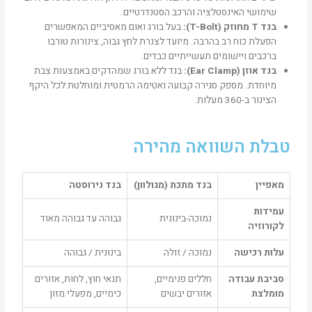
שימושי האינסטלציה והרכב הסטנדרטיים.
בנד
T
מחוזק
(T-Bolt):
בעל בורג ואום מאסיביים המאפשרים
הפעלת כוח רב בהרבה. מיועד לצנרת לחץ גבוה, צינורות טורבו
ברכבים ויישומים תעשייתיים כבדים.
בנד אוזן
(Ear Clamp):
בנד ללא בורג שמהדקים באמצעות צבת
מיוחדת. מספק סגירה קבועה ואטימה הרמטית ומוחלטת לכל היקף
הצינור ב-360 מעלות.
טבלת השוואה מהירה
מאפיין
בנד מתכת (מגולוון)
בנד נירוסטה
עמידות
נמוכה-בינונית
גבוהה עד גבוהה מאוד
לקורוזיה
עלות רכישה
נמוכה / זולה
בינונית / גבוהה
סביבת עבודה
חללים פנימיים,
תנאי חוץ, לחות, אזורים
מומלצת
אזורים יבשים
כימיים, מפעלי מזון