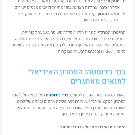
חוזק מכני
:
פלדה מגולוונת היא חומר קשיח מאוד. היא מספקת
אחיזה יציבה ועמידות מצוינת בפני מתיחה ולחצים מכניים ישירים.
זמינות ומגוון
:
קל מאוד למצוא אותם בכל טמבוריה או ספק ציוד
טכני, בכל מידה נדרשת.
החיסרון המרכזי
:
למרות הגלוון, פלדה חשופה מטבעה לקורוזיה.
בסביבות לחות, רטובות או בתנאי חוץ, בנדים אלו עלולים לפתח חלודה
שתחליש את ההברגה ואת גוף החבק. לכן, הם מתאימים בעיקר לשימוש
פנימי (Indoor) ובסביבות יבשות מבוקרות.
בנד נירוסטה: הפתרון האידיאלי
לתנאים מאתגרים
כאשר תנאי השטח הופכים לקשים,
בנד נירוסטה
(פלדת אל-חלד) הוא
הפתרון המקצועי הנדרש. הנירוסטה מכילה אחוזים גבוהים של כרום,
אשר במגע עם חמצן מייצר שכבת פסיבציה מיקרוסקופית המגנה על
המתכת מפני קורוזיה באופן טבעי ורציף.
היתרונות המרכזיים של בנד נירוסטה
: