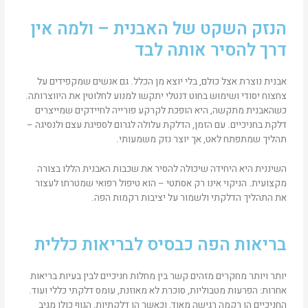
הנזק השקט של האבנית – ולמה אין
דרך להסיר אותה לבד
אבנית נוצרת אצל כולם, בלי יוצא מן הכלל. גם אנשים שמקפידים על
צחצוח יסודי ושימוש בחוט דנטלי יתקשו למנוע לחלוטין את היווצרותה.
כשהאבנית מתקשה, היא הופכת לקרקע פורייה לחיידקים שמייצרים
דלקת בחניכיים. עם הזמן, הדלקת עלולה לגרום לספיגת עצם ולנסיגה –
תהליך שמתפתח לאט, אך יוצר נזק משמעותי.
השיננית היא היחידה שיכולה להסיר את שכבות האבנית הללו בצורה
מקצועית. הניקוי אינו רק אסתטי – הוא טיפול רפואי שמטרתו לעצור
את התהליך הדלקתי ולשמור על יציבות רקמות הפה.
בריאות הפה כבסיס לבריאות כללית
יותר ויותר מחקרים מזהים קשר בין מחלות חניכיים לבין בעיות בריאות
אחרות: הפרעות מטבוליות, סוכרת לא מאוזנת, עומס דלקתי כללי ועוד.
החניכיים הן רקמה רגישה מאוד, וכאשר הן דלקתיות, הגוף כולו מגיב