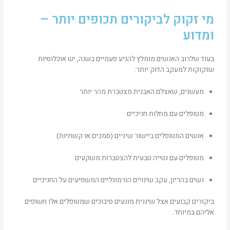
מי זקוק לביקורים תכופים יותר –
ומדוע
בעוד שלרוב האנשים מומלץ להגיע פעמיים בשנה, יש אוכלוסיות
שזקוקות למעקב הדוק יותר:
מעשנים, שאצלם האבנית מצטברת מהר יותר
מטופלים עם מחלות חניכיים
אנשים המטופלים ביישור שיניים (סמכים או קשתיות)
מטופלים עם נטייה טבעית להצטברות משקעים
נשים בהריון, עקב שינויים הורמונליים המשפיעים על החניכיים
ביקורים קבועים אצל שיננית מונעים סיבוכים שמטופלים אלו חשופים
אליהם במיוחד.