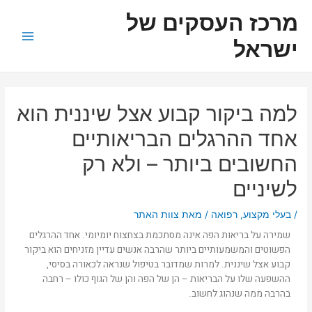
ילוג
ניווט
Main
מרכז העסקים של
תוכן
Menu
ישראל
למה ביקור קבוע אצל שיננית הוא
אחד ההרגלים הבריאותיים
החשובים ביותר – ולא רק
לשיניים
/
בעלי מקצוע
,
רפואה
/ מאת
צוות האתר
שמירה על בריאות הפה אינה מסתכמת בצחצוח יומיומי. אחד ההרגלים
הפשוטים והמשמעותיים ביותר שהרבה אנשים עדיין מזניחים הוא ביקור
קבוע אצל שיננית. למרות שמדובר בטיפול שנראה לכאורה בסיסי,
ההשפעה שלו על הבריאות – הן של הפה והן של הגוף כולו – רחבה
בהרבה ממה שנהוג לחשוב.