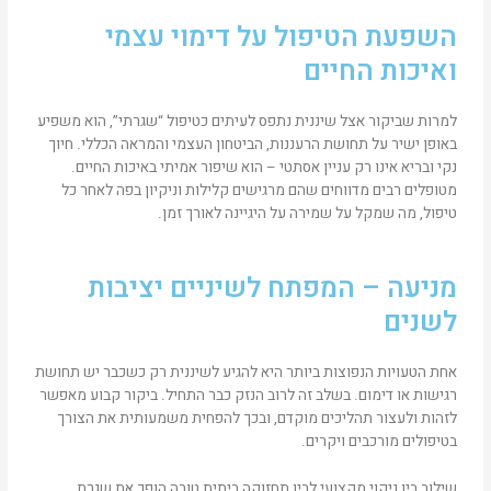
השפעת הטיפול על דימוי עצמי
ואיכות החיים
למרות שביקור אצל שיננית נתפס לעיתים כטיפול “שגרתי”, הוא משפיע
באופן ישיר על תחושת הרעננות, הביטחון העצמי והמראה הכללי. חיוך
נקי ובריא אינו רק עניין אסתטי – הוא שיפור אמיתי באיכות החיים.
מטופלים רבים מדווחים שהם מרגישים קלילות וניקיון בפה לאחר כל
טיפול, מה שמקל על שמירה על היגיינה לאורך זמן.
מניעה – המפתח לשיניים יציבות
לשנים
אחת הטעויות הנפוצות ביותר היא להגיע לשיננית רק כשכבר יש תחושת
רגישות או דימום. בשלב זה לרוב הנזק כבר התחיל. ביקור קבוע מאפשר
לזהות ולעצור תהליכים מוקדם, ובכך להפחית משמעותית את הצורך
בטיפולים מורכבים ויקרים.
שילוב בין ניקוי מקצועי לבין תחזוקה ביתית טובה הופך את שגרת