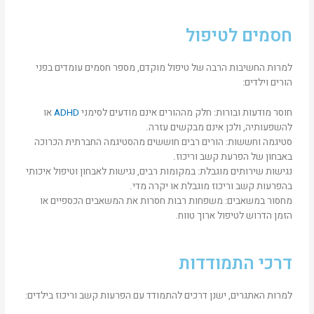
חסמים לטיפול
למרות החשיבות הרבה של טיפול מוקדם, מספר חסמים עומדים בפני
הורים וילדים:
חוסר מודעות ובורות: חלק מההורים אינם מודעים לסימני
ADHD
או
להשפעותיה, ולכן אינם מבקשים עזרה.
סטיגמה וחששות: הורים רבים חוששים מהסטיגמה החברתית הכרוכה
באבחון של הפרעת קשב וריכוז.
נגישות שירותים מוגבלת: במקומות רבים, נגישות לאבחון וטיפול איכותי
בהפרעות קשב וריכוז מוגבלת או יקרה מדי.
מחסור במשאבים: משפחות רבות חסרות את המשאבים הכספיים או
הזמן הדרוש לטיפול ארוך טווח.
דרכי התמודדות
למרות האתגרים, ישנן דרכים להתמודד עם הפרעות קשב וריכוז בילדים: