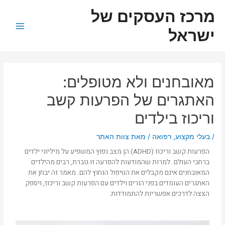
ילוג
ניווט
Main
מרכז העסקים של
תוכן
Menu
ישראל
מאובחנים ולא מטופלים:
האתגרים של הפרעות קשב
וריכוז בילדים
/
בעלי מקצוע
,
רפואה
/ מאת
צוות האתר
הפרעות קשב וריכוז (ADHD) הן מצב נפוץ המשפיע על מיליוני ילדים
ברחבי העולם. למרות שהמודעות להפרעה זו גוברת, רבים מהילדים
המאובחנים אינם מקבלים את הטיפול הנחוץ להם. מאמר זה יבחן את
האתגרים העומדים בפני הורים וילדים עם הפרעות קשב וריכוז, ויספק
הצצה לדרכים אפשריות להתמודדות.