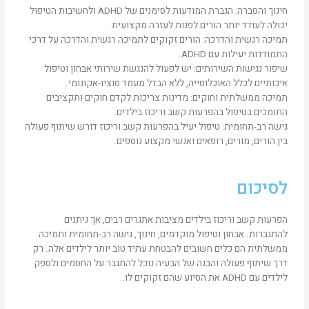
חינוך והסברה: הגברת המודעות לסימנים של ADHD ולחשיבות הטיפול
יכולה לעודד יותר הורים לפנות לעזרה מקצועית.
תמיכה רגשית והדרכה: הורים זקוקים לתמיכה רגשית והדרכה על דרכי
התמודדות יעילות עם ADHD.
שיפור נגישות השירותים: יש לפעול להנגשת שירותי אבחון וטיפול
איכותיים לכלל האוכלוסייה, ללא הבדל מעמד סוציו-אקונומי.
תמיכה ממשלתית וחוקים: מדינות צריכות לקדם חוקים ותקציבים
התומכים בטיפול בהפרעות קשב וריכוז בילדים.
גישה רב-תחומית: טיפול יעיל בהפרעות קשב וריכוז דורש שיתוף פעולה
בין הורים, מורים, רופאים ואנשי מקצוע נוספים.
לסיכום
הפרעות קשב וריכוז בילדים מציבות אתגרים רבים, אך ניתנים
להתגברות. אבחון וטיפול מוקדמים, חינוך, גישה רב-תחומית ותמיכה
ממשלתית הם כלים חשובים להבטחת עתיד טוב יותר לילדים אלה. רק
דרך שיתוף פעולה והבנה של הבעיה נוכל להתגבר על החסמים ולספק
לילדים עם ADHD את הסיוע שהם זקוקים לו.