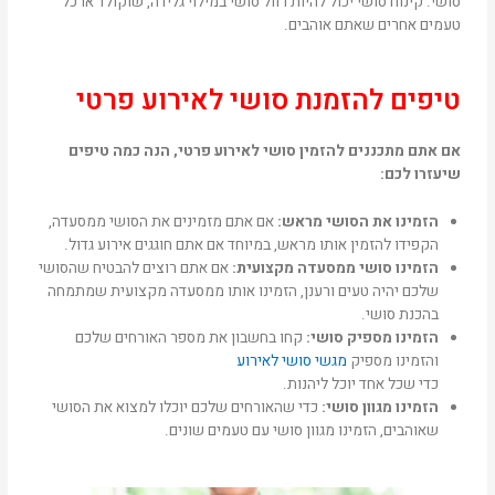
סושי. קינוח סושי יכול להיות רוול סושי במילוי גלידה, שוקולד או כל
טעמים אחרים שאתם אוהבים.
טיפים להזמנת סושי לאירוע פרטי
אם אתם מתכננים להזמין סושי לאירוע פרטי, הנה כמה טיפים
שיעזרו לכם:
הזמינו את הסושי מראש:
אם אתם מזמינים את הסושי ממסעדה,
הקפידו להזמין אותו מראש, במיוחד אם אתם חוגגים אירוע גדול.
הזמינו סושי ממסעדה מקצועית:
אם אתם רוצים להבטיח שהסושי
שלכם יהיה טעים ורענן, הזמינו אותו ממסעדה מקצועית שמתמחה
בהכנת סושי.
הזמינו מספיק סושי:
קחו בחשבון את מספר האורחים שלכם
והזמינו מספיק
מגשי סושי לאירוע
כדי שכל אחד יוכל ליהנות.
הזמינו מגוון סושי:
כדי שהאורחים שלכם יוכלו למצוא את הסושי
שאוהבים, הזמינו מגוון סושי עם טעמים שונים.