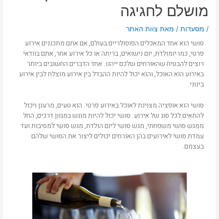
מושלם לחגיגה
/
מסעדות
/ מאת
צוות האתר
סושי הוא אחד המאכלים הפופולריים בעולם, אם אתם מתכננים אירוע
פרטי, כמו יומולדת, יום נישואים, בריתה או כל אירוע אחר, אתם בוודאי
רוצים להבטיח שהאורחים שלכם ייהנו. אחד הדברים החשובים ביותר
באירוע הוא האוכל, והוא יכול להיות ההבדל בין אירוע מוצלח לבין אירוע
בינוני.
סושי הוא אופציה מצוינת לאוכל באירוע פרטי. הוא טעים, מרענן ויכול
להתאים לכל סוג של אירוע. סושי יכול להיות מוגש במגוון דרכים, החל
ממגש סושי משפחתי, מגש סושי ליום הולדת,
מגש סושי למסיבות
ועד
עמדת סושי לאירועים בהן האורחים יכולים ליצור את הסושי שלהם
בעצמם.