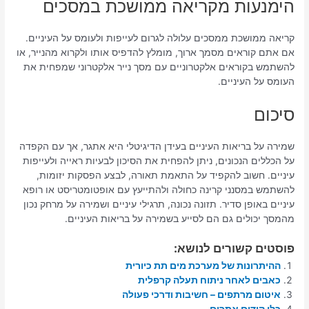
הימנעות מקריאה ממושכת במסכים
קריאה ממושכת ממסכים עלולה לגרום לעייפות ולעומס על העיניים.
אם אתם קוראים מסמך ארוך, מומלץ להדפיס אותו ולקרוא מהנייר, או
להשתמש בקוראים אלקטרוניים עם מסך נייר אלקטרוני שמפחית את
העומס על העיניים.
סיכום
שמירה על בריאות העיניים בעידן הדיגיטלי היא אתגר, אך עם הקפדה
על הכללים הנכונים, ניתן להפחית את הסיכון לבעיות ראייה ולעייפות
עיניים. חשוב להקפיד על התאמת תאורה, לבצע הפסקות יזומות,
להשתמש במסנני קרינה כחולה ולהתייעץ עם אופטומטריסט או רופא
עיניים באופן סדיר. תזונה נכונה, תרגילי עיניים ושמירה על מרחק נכון
מהמסך יכולים גם הם לסייע בשמירה על בריאות העיניים.
פוסטים קשורים לנושא:
ההיתרונות של מערכת מים תת כיורית
כאבים לאחר ניתוח תעלה קרפלית
איטום מרתפים – חשיבות ודרכי פעולה
כלי קידום אתרים