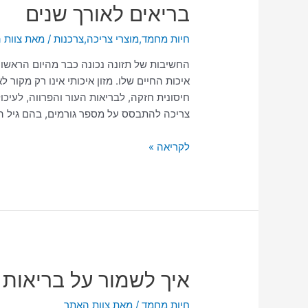
בריאים לאורך שנים
מזון
איכותי
חיות מחמד
,
מוצרי צריכה
,
צרכנות
/ מאת
צוות 
לכלב
ולהבטיח
החשיבות של תזונה נכונה כבר מהיום הראשון
לו
איכות החיים שלו. מזון איכותי אינו רק מקו
חיים
חיסונית חזקה, לבריאות העור והפרווה, לעיכ
בריאים
צריכה להתבסס על מספר גורמים, בהם גיל הכ
לאורך
שנים
לקריאה »
איך
איך לשמור על בריאות 
לשמור
חיות מחמד
/ מאת
צוות האתר
על