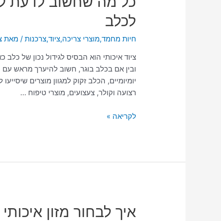
כל מה שחשוב לדעת לפנ
מה
לכלב
שחשוב
לדעת
חיות מחמד
,
מוצרי צריכה
,
ציוד
,
צרכנות
/ מאת
צ
לפני
שרוכשים
ציוד איכותי הוא הבסיס לגידול נכון של כלב
ציוד
ובין אם בכלב בוגר, חשוב להיערך מראש עם כ
ומוצרים
יומיומיים, הכלב זקוק למגוון מוצרים שיסייעו 
לכלב
רצועה וקולר, צעצועים, מוצרי טיפוח …
לקריאה »
איך
איך לבחור מזון איכותי 
לבחור