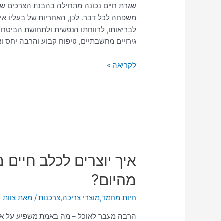
שמח
שגרת חיים נכונה מתחילה בהבנת הצרכים של
ומטופח
משפחה לכל דבר. לכן, האחריות של בעליו אי
לאורך
לבריאותו, לרווחתו הנפשית ולתחושת הביטחון
כל
גירויים מחשבתיים, טיפוח קבוע והרבה יחס 
השנה
לקריאה »
איך
איך יוצרים לכלב חיים 
יוצרים
מהיום?
לכלב
חיים
חיות מחמד
,
מוצרי צריכה
,
צרכנות
/ מאת
צוות 
מאושרים
ובריאים
הרבה מעבר לאוכל – מה באמת משפיע על איכ