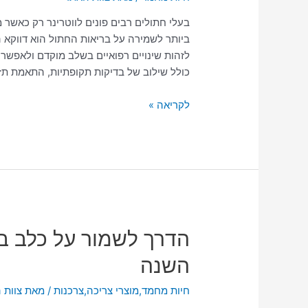
בריאות
בעלי חתולים רבים פונים לווטרינר רק כאשר 
החתול
ביותר לשמירה על בריאות החתול הוא דווקא 
לאורך
לזהות שינויים רפואיים בשלב מוקדם ולאפשר 
כל
כולל שילוב של בדיקות תקופתיות, התאמת תז
שלבי
החיים
לקריאה »
הדרך
הדרך לשמור על כלב ב
לשמור
השנה
על
כלב
חיות מחמד
,
מוצרי צריכה
,
צרכנות
/ מאת
צוות 
בריא,