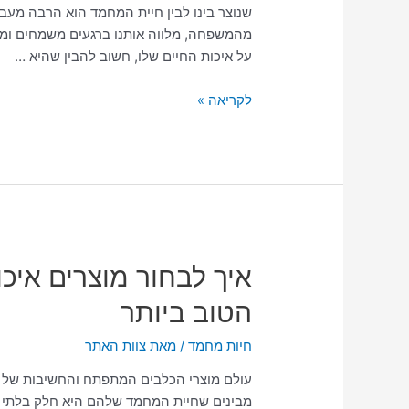
יותר
שנוצר בינו לבין חיית המחמד הוא הרבה מעב
כבר
מהמשפחה, מלווה אותנו ברגעים משמחים ומס
מהיום?
על איכות החיים שלו, חשוב להבין שהיא …
לקריאה »
איך
איך לבחור מוצרים איכ
לבחור
הטוב ביותר
מוצרים
איכותיים
חיות מחמד
/ מאת
צוות האתר
ולספק
לכלב
עולם מוצרי הכלבים המתפתח והחשיבות של בח
שלכם
מבינים שחיית המחמד שלהם היא חלק בלתי 