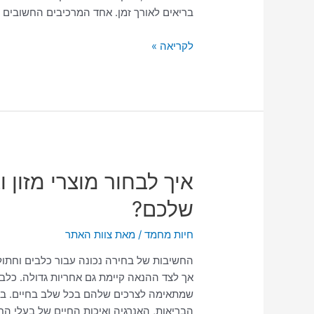
–
בריאים לאורך זמן. אחד המרכיבים החשובים ב
מדריך
לבעלי
לקריאה »
גורים
איך
איך לבחור מוצרי מזון 
לבחור
שלכם?
מוצרי
מזון
חיות מחמד
/ מאת
צוות האתר
וציוד
מתאימים
החשיבות של בחירה נכונה עבור כלבים וחתול
לחיות
אך לצד ההנאה קיימת גם אחריות גדולה. כלבים
המחמד
שמתאימה לצרכים שלהם בכל שלב בחיים. בחי
שלכם?
הבריאות, האנרגיה ואיכות החיים של בעלי החי