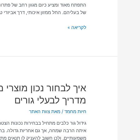
את
התפתח מאוד ומציע כיום מגוון רחב של פתרונ
הטוב
של בעליהם. החל ממזון איכותי, דרך אביזרי ט
ביותר
לקריאה »
איך
איך לבחור נכון מוצרי מז
לבחור
מדריך לבעלי גורים
נכון
מוצרי
חיות מחמד
/ מאת
צוות האתר
מזון
וציוד
גידול גור כלבים מתחיל בבחירות נכונות הצ
לכלבים
איתה הרבה שמחה, אך גם אחריות גדולה. בח
צעירים
משמעותיים, ולכן חשוב להעניק לו תנאים מתא