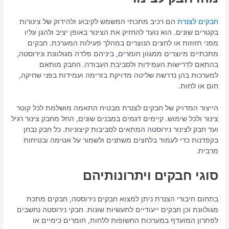
חבקים לצנרת
הם רכיב מתכתי המשמש לקיבוע ולהידוק של צינורות
בקטרים שונים. הוא נועד להחזיק את הצינור באופן יציב ולהגן עליו
מפני תזוזות או לחצים הנוצרים במהלך פעילות המערכת. חבקים
מתכתיים מיוצרים ממגוון חומרים, ביניהם פלדה מגולוונת ונירוסטה,
בהתאם לדרישות העמידות ולסביבת העבודה. החבק מותאם
למערכות בהן נדרשת שליטה מדויקת בזרימה ועמידות בפני שחיקה,
חום או לחות.
הייצור המדויק של חבקים לצנרת מבטיח התאמה מושלמת לכל קוטר
צינור ולכל שימוש. קיימים דגמים במבנים שונים, החל מחבק צינור רגיל
ועד חבק לצינור נירוסטה המתאים לסביבות קיצוניות. כל חבק נבחן
בקפדנות כדי לעמוד בלחצים משתנים ולשמור על אטימה ובטיחות
מרבית.
סוגי חבקים ויתרונותיהם
בתחום חיבורי הצנרת ניתן למצוא חבקים נירוסטה, חבקים מתכת
מגולוונת וכן חבקים ייעודיים לתעשיות שונות. חבקי נירוסטה נחשבים
לפתרון המועדף במערכות החשופות ללחות, חומרים כימיים או