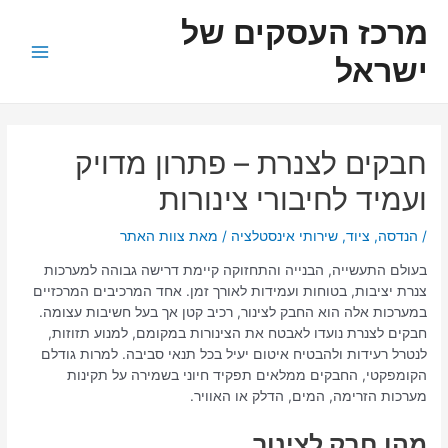
ילוג
ניווט
Main
מרכז העסקים של
תוכן
Menu
ישראל
חבקים לצנרת – פתרון מדויק
ועמיד לחיבורי צינורות
/
הנדסה
,
ציוד
,
שירותי אינסטלציה
/ מאת
צוות האתר
בעולם התעשייה, הבנייה והתחזוקה קיימת דרישה גבוהה למערכות
צנרת יציבות, בטוחות ועמידות לאורך זמן. אחד המרכיבים המרכזיים
במערכות אלה הוא החבק לצינור, רכיב קטן אך בעל חשיבות עצומה.
חבקים לצנרת נועדו לאבטח את הצינורות במקומם, למנוע תזוזות,
לנטרל רעידות ולהבטיח איטום יעיל בכל תנאי סביבה. למרות גודלם
הקומפקטי, החבקים ממלאים תפקיד חיוני בשמירה על תקינות
מערכות הזרימה, המים, הדלק או האוויר.
מהו חבק לצינור