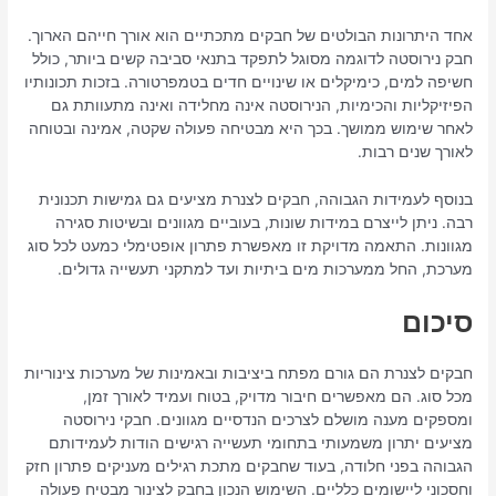
אחד היתרונות הבולטים של חבקים מתכתיים הוא אורך חייהם הארוך.
חבק נירוסטה לדוגמה מסוגל לתפקד בתנאי סביבה קשים ביותר, כולל
חשיפה למים, כימיקלים או שינויים חדים בטמפרטורה. בזכות תכונותיו
הפיזיקליות והכימיות, הנירוסטה אינה מחלידה ואינה מתעוותת גם
לאחר שימוש ממושך. בכך היא מבטיחה פעולה שקטה, אמינה ובטוחה
לאורך שנים רבות.
בנוסף לעמידות הגבוהה, חבקים לצנרת מציעים גם גמישות תכנונית
רבה. ניתן לייצרם במידות שונות, בעוביים מגוונים ובשיטות סגירה
מגוונות. התאמה מדויקת זו מאפשרת פתרון אופטימלי כמעט לכל סוג
מערכת, החל ממערכות מים ביתיות ועד למתקני תעשייה גדולים.
סיכום
חבקים לצנרת הם גורם מפתח ביציבות ובאמינות של מערכות צינוריות
מכל סוג. הם מאפשרים חיבור מדויק, בטוח ועמיד לאורך זמן,
ומספקים מענה מושלם לצרכים הנדסיים מגוונים. חבקי נירוסטה
מציעים יתרון משמעותי בתחומי תעשייה רגישים הודות לעמידותם
הגבוהה בפני חלודה, בעוד שחבקים מתכת רגילים מעניקים פתרון חזק
וחסכוני ליישומים כלליים. השימוש הנכון בחבק לצינור מבטיח פעולה