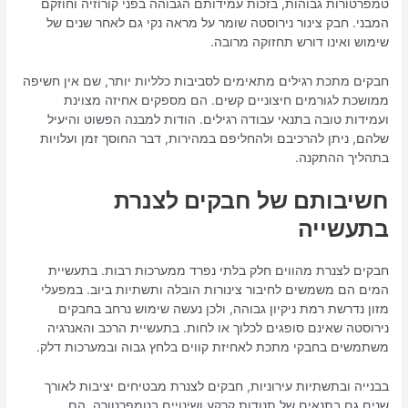
טמפרטורות גבוהות, בזכות עמידותם הגבוהה בפני קורוזיה וחוזקם
המבני. חבק צינור נירוסטה שומר על מראה נקי גם לאחר שנים של
שימוש ואינו דורש תחזוקה מרובה.
חבקים מתכת רגילים מתאימים לסביבות כלליות יותר, שם אין חשיפה
ממושכת לגורמים חיצוניים קשים. הם מספקים אחיזה מצוינת
ועמידות טובה בתנאי עבודה רגילים. הודות למבנה הפשוט והיעיל
שלהם, ניתן להרכיבם ולהחליפם במהירות, דבר החוסך זמן ועלויות
בתהליך ההתקנה.
חשיבותם של חבקים לצנרת
בתעשייה
חבקים לצנרת מהווים חלק בלתי נפרד ממערכות רבות. בתעשיית
המים הם משמשים לחיבור צינורות הובלה ותשתיות ביוב. במפעלי
מזון נדרשת רמת ניקיון גבוהה, ולכן נעשה שימוש נרחב בחבקים
נירוסטה שאינם סופגים לכלוך או לחות. בתעשיית הרכב והאנרגיה
משתמשים בחבקי מתכת לאחיזת קווים בלחץ גבוה ובמערכות דלק.
בבנייה ובתשתיות עירוניות, חבקים לצנרת מבטיחים יציבות לאורך
שנים גם בתנאים של תנודות קרקע ושינויים בטמפרטורה. הם