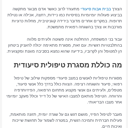
הצורך
בבית אבות סיעודי
מתעורר לרוב כאשר אדם מבוגר מתקשה
בביצוע פעולות יומיומיות בסיסיות כמו ניידות, רחצה, אכילה או נטילת
תרופות. במקרים אחרים מדובר בירידה קוגניטיבית, מחלות כרוניות
מורכבות או צורך בהשגחה רפואית מתמשכת.
עבור בני המשפחה, ההחלטה אינה פשוטה ולעיתים מלווה
בהתלבטויות רגשיות. עם זאת, מסגרת מתאימה יכולה להעניק ביטחון
הן למטופל והן לקרוביו, בידיעה שהוא נמצא בסביבה מוגנת ומקצועית.
מה כוללת מסגרת טיפולית סיעודית
מסגרות טיפוליות לאנשים במצב סיעודי מספקות שילוב של טיפול
רפואי, סיעוד והשגחה רציפה. הצוות כולל בדרך כלל אנשי סיעוד,
מטפלים, ולעיתים גם אנשי מקצוע מתחום הרפואה, הפיזיותרפיה
והרווחה. הטיפול מותאם למצבו האישי של כל דייר וכולל מעקב יומיומי
אחר מצבו הבריאותי.
מעבר לטיפול הפיזי, מושם דגש גם על שגרה יומית, תזונה מותאמת,
פעילות חברתית ותמיכה רגשית, במטרה לשמור על תחושת שייכות
ואיכות חיים.