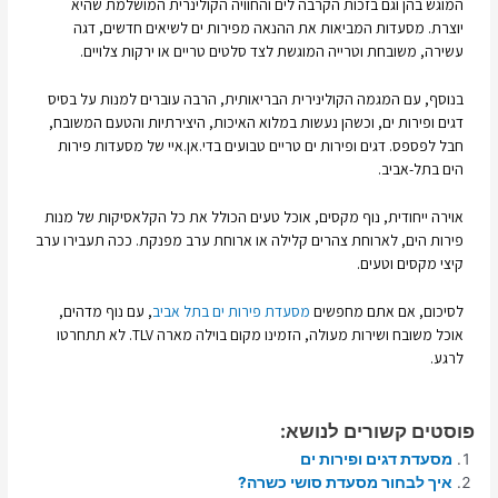
המוגש בהן וגם בזכות הקרבה לים והחוויה הקולינרית המושלמת שהיא
יוצרת. מסעדות המביאות את ההנאה מפירות ים לשיאים חדשים, דגה
עשירה, משובחת וטרייה המוגשת לצד סלטים טריים או ירקות צלויים.
בנוסף, עם המגמה הקולינירית הבריאותית, הרבה עוברים למנות על בסיס
דגים ופירות ים, וכשהן נעשות במלוא האיכות, היצירתיות והטעם המשובח,
חבל לפספס. דגים ופירות ים טריים טבועים בדי.אן.איי של מסעדות פירות
הים בתל-אביב.
אוירה ייחודית, נוף מקסים, אוכל טעים הכולל את כל הקלאסיקות של מנות
פירות הים, לארוחת צהרים קלילה או ארוחת ערב מפנקת. ככה תעבירו ערב
קיצי מקסים וטעים.
לסיכום, אם אתם מחפשים
מסעדת פירות ים בתל אביב
, עם נוף מדהים,
אוכל משובח ושירות מעולה, הזמינו מקום בוילה מארה TLV. לא תתחרטו
לרגע.
פוסטים קשורים לנושא:
מסעדת דגים ופירות ים
איך לבחור מסעדת סושי כשרה?