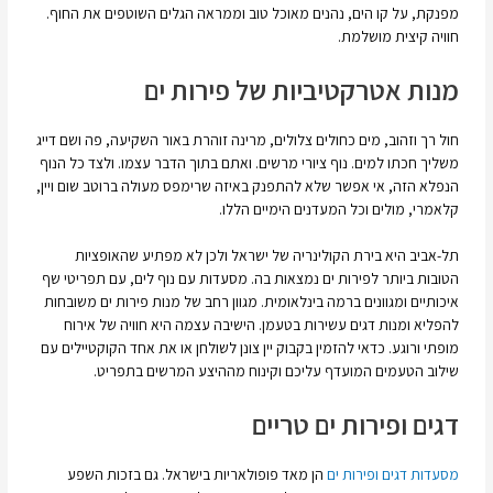
מפנקת, על קו הים, נהנים מאוכל טוב וממראה הגלים השוטפים את החוף.
חוויה קיצית מושלמת.
מנות אטרקטיביות של פירות ים
חול רך וזהוב, מים כחולים צלולים, מרינה זוהרת באור השקיעה, פה ושם דייג
משליך חכתו למים. נוף ציורי מרשים. ואתם בתוך הדבר עצמו. ולצד כל הנוף
הנפלא הזה, אי אפשר שלא להתפנק באיזה שרימפס מעולה ברוטב שום ויין,
קלאמרי, מולים וכל המעדנים הימיים הללו.
תל-אביב היא בירת הקולינריה של ישראל ולכן לא מפתיע שהאופציות
הטובות ביותר לפירות ים נמצאות בה. מסעדות עם נוף לים, עם תפריטי שף
איכותיים ומגוונים ברמה בינלאומית. מגוון רחב של מנות פירות ים משובחות
להפליא ומנות דגים עשירות בטעמן. הישיבה עצמה היא חוויה של אירוח
מופתי ורוגע. כדאי להזמין בקבוק יין צונן לשולחן או את אחד הקוקטיילים עם
שילוב הטעמים המועדף עליכם וקינוח מההיצע המרשים בתפריט.
דגים ופירות ים טריים
מסעדות דגים ופירות ים
הן מאד פופולאריות בישראל. גם בזכות השפע