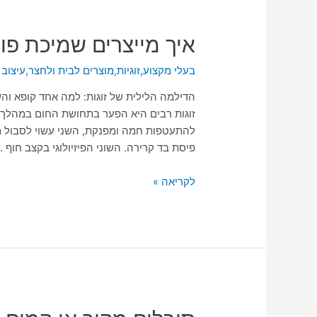
איך
איך מייצרים שמיכת פו
מייצרים
בעלי מקצוע
,
זוגיות
,
מוצרים לבית ולחצר
,
עיצוב 
שמיכת
פוך
הדילמה הלילית של זוגות: למה אחד קופא וה
שחצי
זוגות רבים היא הפער בתחושת החום במהלך הל
ממנה
להתעטפות חמה ומפנקת, השני עשוי לסבול 
חם
פיסת בד קרירה. השוני הפיזיולוגי בקצב חוף 
וחצי
קל?
לקריאה »
סובלים