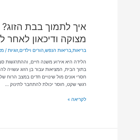
איך
איך לתמוך בבת הזוג? מ
לתמוך
מצוקה ודיכאון לאחר ל
בבת
הזוג?
בריאות
,
בריאות הנפש
,
הורים וילדים
,
זוגיות
/ מ
מדריך
מעשי
הלידה היא אירוע משנה חיים, וההתרגשות סב
לבני
בתוך הבית, המציאות עבור בן הזוג עשויה לה
זוג
חסרי אונים מול שינויים חדים במצב הרוח של 
לזיהוי
רגשי שקט, חוסר יכולת להתחבר לתינוק …
מצוקה
ודיכאון
לקריאה »
לאחר
לידה