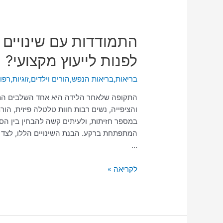
התמודדות
התמודדות עם שינויים 
עם
לפנות לייעוץ מקצועי?
שינויים
לאחר
בריאות
,
בריאות הנפש
,
הורים וילדים
,
זוגיות
,
רפו
לידה:
מתי
התקופה שלאחר הלידה היא אחד השלבים המו
מומלץ
והציפייה, נשים רבות חוות טלטלה פיזית, הו
לפנות
במספר חזיתות, ולעיתים קשה להבחין בין הס
לייעוץ
המתפתחת ברקע. הבנת השינויים הללו, לצד זי
מקצועי?
…
לקריאה »