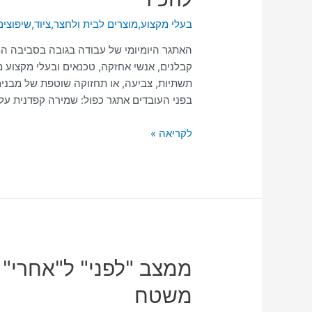
שכל
בעלי מקצוע
,
מוצרים לבית ולחצר
,
ציוד
,
שיפוצים
קבלן
ואיש
האתגר היומיומי של עבודה בגובה בסביבה המ
אחזקה
קבלנים, אנשי אחזקה, טכנאים ובעלי מקצוע מ
חייב
תשתיות, צביעה, או תחזוקה שוטפת של מבנים
להכיר
בפני העובדים אתגר כפול: שמירה קפדנית על
לקריאה »
ממצב
"לפני"
משטח
ל"אחרי"
ב-5