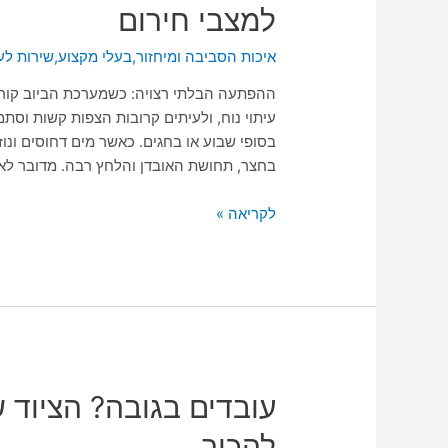
למצבי חירום
כשהביוב
עולה
איכות הסביבה ומיחזור
,
בעלי מקצוע
,
שירות לע
באמצע
הלילה?
ההפתעה הבלתי רצויה: כשמערכת הביוב קורס
המדריך
עיתוי נוח, ולעיתים קרובות הצפות קשות וס
למצבי
בסופי שבוע או בחגים. כאשר מים דחוסים ונ
חירום
בחצר, תחושת האובדן והלחץ רבה. מדובר לא
לקריאה »
עובדים
עובדים בגובה? הציוד 
בגובה?
להכיר
הציוד