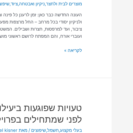
מוצרים לבית ולחצר
,
ניקיון ואבטחה
,
ציוד
,
שיפוצ
דקות:
כך
העונה החדשה כבר כאן: זמן לרענן כל פינה ו
תשדרגו
ולניקיון יסודי בכל מרחב – החל מרצפות מפעל
כל
ציבור, ועד למרפסות, חצרות ושבילים. המשטחי
משטח
ועוברי אורח, והם המפתח לרושם ראשוני מו
לקריאה »
טעויות
טעויות שפוגעות ביעילו
שפוגעות
לפני שמתחילים בפרוי
ביעילות
המיזוג:
בעלי מקצוע
,
חשמל
,
שיפוצים
/ מאת
el kisner