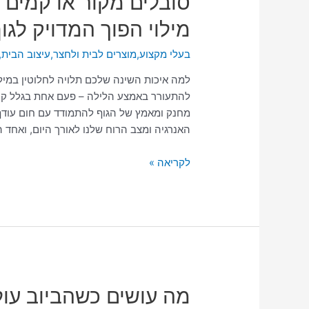
סובלים מקור או קמים 
מקור
מילוי הפוך המדויק לג
או
קמים
בעלי מקצוע
,
מוצרים לבית ולחצר
,
עיצוב הבית
,
מזיעים?
המדריך
למה איכות השינה שלכם תלויה לחלוטין במי
לבחירת
להתעורר באמצע הלילה – פעם אחת בגלל קו
מילוי
מחנק ומאמץ של הגוף להתמודד עם חום עודף
הפוך
האנרגיה ומצב הרוח שלנו לאורך היום, ואחד 
המדויק
לגוף
לקריאה »
שלכם
מה
מה עושים כשהביוב עו
עושים