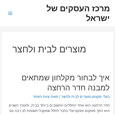
ילוג
ניווט
Main
מרכז העסקים של
תוכן
Menu
ישראל
מוצרים לבית ולחצר
איך
איך לבחור מקלחון שמתאים
לבחור
למבנה חדר הרחצה
מקלחון
שמתאים
למבנה
בעלי מקצוע
,
מוצרים לבית ולחצר
/ מאת
צוות האתר
חדר
חדר הרחצה הוא אחד החללים החשובים ביותר בבית, ולאורך השנים
הרחצה
הוא הפך ממקום פונקציונלי בלבד לחלל שמקבל תשומת לב רבה גם