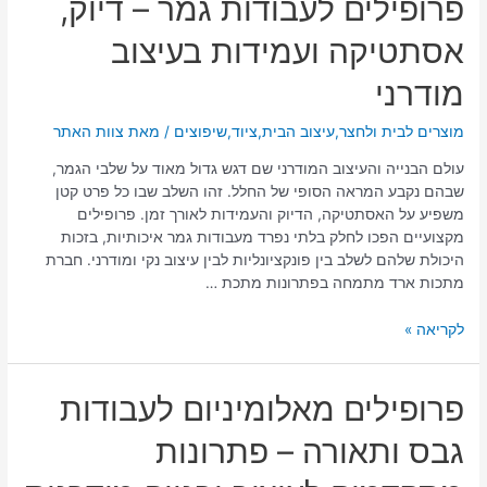
פרופילים לעבודות גמר – דיוק,
לעבודות
אסתטיקה ועמידות בעיצוב
גמר
–
מודרני
דיוק,
אסתטיקה
מוצרים לבית ולחצר
,
עיצוב הבית
,
ציוד
,
שיפוצים
/ מאת
צוות האתר
ועמידות
בעיצוב
עולם הבנייה והעיצוב המודרני שם דגש גדול מאוד על שלבי הגמר,
מודרני
שבהם נקבע המראה הסופי של החלל. זהו השלב שבו כל פרט קטן
משפיע על האסתטיקה, הדיוק והעמידות לאורך זמן. פרופילים
מקצועיים הפכו לחלק בלתי נפרד מעבודות גמר איכותיות, בזכות
היכולת שלהם לשלב בין פונקציונליות לבין עיצוב נקי ומודרני. חברת
מתכות ארד מתמחה בפתרונות מתכת …
לקריאה »
פרופילים
פרופילים מאלומיניום לעבודות
מאלומיניום
גבס ותאורה – פתרונות
לעבודות
גבס