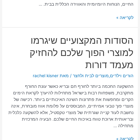
החיים, הנוחות היומיומית והאווירה הכללית בבית. …
לקריאה »
הסודות
הסודות המקצועיים שיגרמו
המקצועיים
למוצרי הפוך שלכם להחזיק
שיגרמו
למוצרי
מעמד דורות
הפוך
שלכם
הורים וילדים
,
מוצרים לבית ולחצר
/ מאת
rachel kisner
להחזיק
מעמד
ההשקעה החכמה ביותר לחורף חם ובריא כאשר עונת החורף
דורות
מתקרבת, משפחות רבות בישראל מתחילות להיערך לקראת הימים
הקרים ומחפשות את פתרונות השינה האיכותיים ביותר. רכישה של
מוצרי פוך טבעי אמיתיים, המבוססים על פלומת אווז מובחרת, אינה
נחשבת לעוד קנייה שגרתית של מוצרי טקסטיל, אלא להשקעה כלכלית
ובריאותית ארוכת טווח באיכות החיים שלכם. הבעיה המרכזית
מתחילה …
לקריאה »