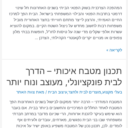
המהפכה הצרכנית בשוק הפנאי הביתי בשנים האחרונות חל שינוי
דרמטי בתרבות הפנאי והבילוי המשפחתי בישראל. הבית הפך למרכז
החיים האמיתי, והרצון לייצר מתחם חווייתי בחצר האחורית מוביל
משפחות רבות לחשוב מחדש על ניצול השטח הקיים. במקום להוציא
עשרות אלפי שקלים מדי שנה על טיסות לחו"ל, חופשות בבתי מלון
צפופים או מנויים יקרים לקאנטרי הקהילתי, הצרכן …
לקריאה »
תכנון
תכנון מטבח איכותי – הדרך
מטבח
לבית פונקציונלי, מעוצב ונוח יותר
איכותי
–
הדרך
בעלי מקצוע
,
מוצרים לבית ולחצר
,
עיצוב הבית
/ מאת
צוות האתר
לבית
המטבח המודרני – הרבה יותר ממקום לבישול בשנים האחרונות הפך
פונקציונלי,
המטבח לאחד החללים המרכזיים והחשובים ביותר בבית. אם בעבר
מעוצב
הוא שימש בעיקר להכנת ארוחות, הרי שכיום מדובר במרחב חברתי
ונוח
ומשפחתי שבו בני הבית נפגשים, מארחים, עובדים ולעיתים אף
יותר
לומדים. לכן, תכנון נכון של המטבח משפיע באופן ישיר על איכות