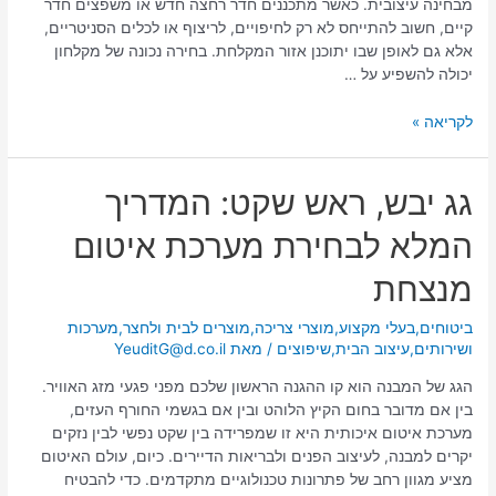
מבחינה עיצובית. כאשר מתכננים חדר רחצה חדש או משפצים חדר
קיים, חשוב להתייחס לא רק לחיפויים, לריצוף או לכלים הסניטריים,
אלא גם לאופן שבו יתוכנן אזור המקלחת. בחירה נכונה של מקלחון
יכולה להשפיע על …
לקריאה »
גג
גג יבש, ראש שקט: המדריך
יבש,
המלא לבחירת מערכת איטום
ראש
שקט:
מנצחת
המדריך
המלא
ביטוחים
,
בעלי מקצוע
,
מוצרי צריכה
,
מוצרים לבית ולחצר
,
מערכות
לבחירת
ושירותים
,
עיצוב הבית
,
שיפוצים
/ מאת
YeuditG@d.co.il
מערכת
איטום
הגג של המבנה הוא קו ההגנה הראשון שלכם מפני פגעי מזג האוויר.
מנצחת
בין אם מדובר בחום הקיץ הלוהט ובין אם בגשמי החורף העזים,
מערכת איטום איכותית היא זו שמפרידה בין שקט נפשי לבין נזקים
יקרים למבנה, לעיצוב הפנים ולבריאות הדיירים. כיום, עולם האיטום
מציע מגוון רחב של פתרונות טכנולוגיים מתקדמים. כדי להבטיח