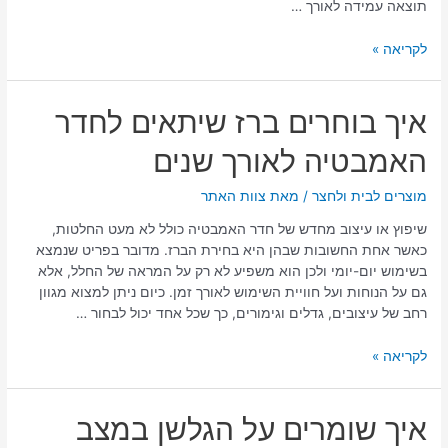
תוצאה עמידה לאורך …
לקריאה »
איך
איך בוחרים ברז שיתאים לחדר
בוחרים
האמבטיה לאורך שנים
ברז
שיתאים
לחדר
מוצרים לבית ולחצר
/ מאת
צוות האתר
האמבטיה
שיפוץ או עיצוב מחדש של חדר האמבטיה כולל לא מעט החלטות,
לאורך
כאשר אחת החשובות שבהן היא בחירת הברז. מדובר בפריט שנמצא
שנים
בשימוש יום-יומי ולכן הוא משפיע לא רק על המראה של החלל, אלא
גם על הנוחות ועל חוויית השימוש לאורך זמן. כיום ניתן למצוא מגוון
רחב של עיצובים, גדלים וגימורים, כך שכל אחד יכול לבחור …
לקריאה »
איך
איך שומרים על הגלשן במצב
שומרים