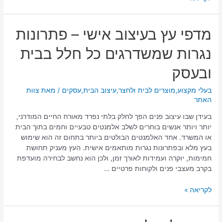
מדפי
מדפי עץ בעיצוב אישי – פתרונות
עץ
נגרות שמשדרגים כל חלל בבית
בעיצוב
אישי
ובעסק
–
פתרונות
בעלי מקצוע
,
מוצרים לבית ולחצר
,
עיצוב הבית
,
עסקים
/ מאת
צוות
נגרות
האתר
שמשדרגים
כל
בעידן שבו עיצוב פנים הפך לחלק בלתי נפרד מאורח החיים המודרני,
חלל
יותר ויותר אנשים בוחרים לשלב אלמנטים טבעיים וחמים בתוך הבית
בבית
או המשרד. אחד האלמנטים הבולטים ביותר בתחום זה הוא שימוש
ובעסק
בעץ מלא ובפתרונות נגרות מותאמים אישית. העץ מעניק תחושת
חמימות, יוקרה ועמידות לאורך זמן, ולכן הוא נחשב לבחירה מועדפת
בקרב מעצבי פנים ולקוחות פרטיים …
לקריאה »
פרופילים