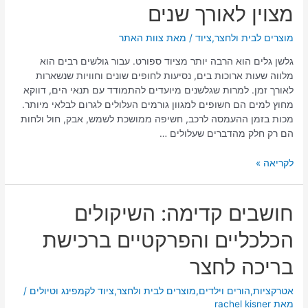
מצוין לאורך שנים
על
הגלשן
במצב
מוצרים לבית ולחצר
,
ציוד
/ מאת
צוות האתר
מצוין
גלשן גלים הוא הרבה יותר מציוד ספורט. עבור גולשים רבים הוא
לאורך
מלווה שעות ארוכות בים, נסיעות לחופים שונים וחוויות שנשארות
שנים
לאורך זמן. למרות שגלשנים מיועדים להתמודד עם תנאי הים, דווקא
מחוץ למים הם חשופים למגוון גורמים העלולים לגרום לבלאי מיותר.
מכות בזמן ההעמסה לרכב, חשיפה ממושכת לשמש, אבק, חול ולחות
הם רק חלק מהדברים שעלולים …
לקריאה »
חושבים
חושבים קדימה: השיקולים
קדימה:
הכלכליים והפרקטיים ברכישת
השיקולים
הכלכליים
בריכה לחצר
והפרקטיים
ברכישת
אטרקציות
,
הורים וילדים
,
מוצרים לבית ולחצר
,
ציוד לקמפינג וטיולים
/
בריכה
מאת
rachel kisner
לחצר