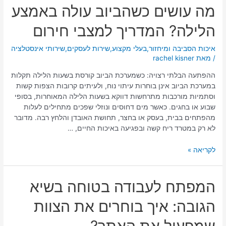
מה
מה עושים כשהביוב עולה באמצע
עושים
הלילה? המדריך למצבי חירום
כשהביוב
עולה
באמצע
איכות הסביבה ומיחזור
,
בעלי מקצוע
,
שירות לעסקים
,
שירותי אינסטלציה
/ מאת
rachel kisner
הלילה?
המדריך
ההפתעה הבלתי רצויה: כשמערכת הביוב קורסת בשעות הלילה תקלות
למצבי
במערכת הביוב אינן בוחרות עיתוי נוח, ולעיתים קרובות הצפות קשות
חירום
וסתמיות מורכבות מתרחשות דווקא בשעות הלילה המאוחרות, בסופי
שבוע או בחגים. כאשר מים דחוסים ונוזלי שפכים מתחילים לעלות
מהפתחים בבית, בעסק או בחצר, תחושת האובדן והלחץ רבה. מדובר
לא רק במטרד ריח קשה ובפגיעה באיכות החיים, …
לקריאה »
המפתח
המפתח לעבודה בטוחה בשיא
לעבודה
הגובה: איך בוחרים את הצוות
בטוחה
בשיא
שמפעיל את האתר?
הגובה: