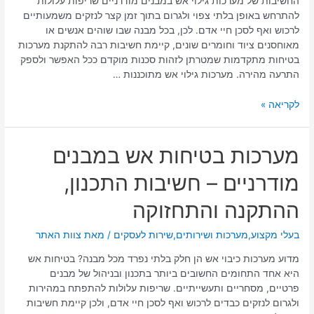
החשיבות של מערכות גילוי אש במבנים מודרניים שריפות עלולות
מבנים
להתרחש באופן בלתי צפוי ולגרום בתוך זמן קצר לנזקים משמעותיים
מפני
לרכוש ואף לסכן חיי אדם. לכן, בכל מבנה שבו שוהים אנשים או
סכנות
מאוחסנים ציוד וחומרים שונים, קיימת חשיבות רבה להתקנת מערכות
בלתי
בטיחות מתקדמות שמטרתן לזהות סכנות מוקדם ככל האפשר ולספק
צפויות
התרעה מהירה. מערכות גילוי אש מתוכננות …
לקריאה »
מערכות
מערכות בטיחות אש במבנים
בטיחות
מודרניים – חשיבות התכנון,
אש
במבנים
ההתקנה והתחזוקה
מודרניים
–
בעלי מקצוע
,
מערכות ושירותים
,
שירות לעסקים
/ מאת
צוות האתר
חשיבות
התכנון,
מדוע מערכות כיבוי אש הן חלק בלתי נפרד מכל מבנה? בטיחות אש
ההתקנה
היא אחד התחומים החשובים ביותר בתכנון ובניהול של מבנים
והתחזוקה
פרטיים, מסחריים ותעשייתיים. שריפות עלולות להתפתח במהירות
ולגרום לנזקים כבדים לרכוש ואף לסכן חיי אדם, ולכן קיימת חשיבות