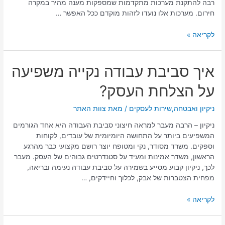
רבה להתקנת מערכות מתקדמות שמספקות מענה מהיר במקרה
חירום. מערכות אלו נועדו לזהות מוקדם ככל האפשר …
לקריאה »
איך
איך סביבת עבודה נקייה משפיעה
סביבת
על הצלחת העסק?
עבודה
נקייה
משפיעה
ניקיון ואבטחה
,
שירות לעסקים
/ מאת
צוות האתר
על
ניקיון – הרבה מעבר למראה חיצוני סביבת העבודה היא אחד הגורמים
הצלחת
המשפיעים ביותר על התחושה היומיומית של עובדים, לקוחות
העסק?
וספקים. משרד מסודר, נקי ומטופח יוצר רושם מקצועי כבר מהרגע
הראשון, משדר אמינות ומעיד על סטנדרטים גבוהים של העסק. מעבר
לכך, ניקיון קבוע מסייע בשמירה על סביבת עבודה נעימה ובריאה,
מפחית הצטברות של אבק, לכלוך וחיידקים, …
לקריאה »