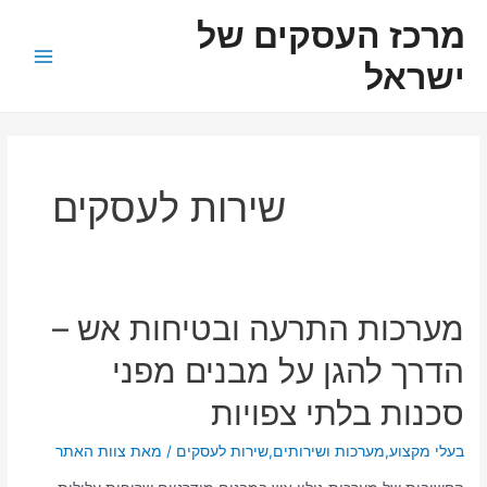
ילוג
ניווט
Main
מרכז העסקים של
תוכן
Menu
ישראל
שירות לעסקים
מערכות
מערכות התרעה ובטיחות אש –
התרעה
הדרך להגן על מבנים מפני
ובטיחות
אש
סכנות בלתי צפויות
–
הדרך
בעלי מקצוע
,
מערכות ושירותים
,
שירות לעסקים
/ מאת
צוות האתר
להגן
על