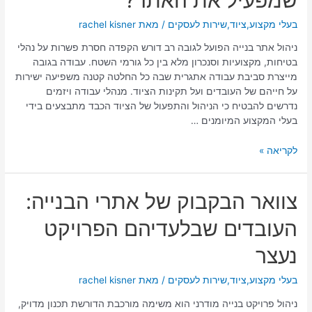
איך
בעלי מקצוע
,
ציוד
,
שירות לעסקים
/ מאת
rachel kisner
בוחרים
את
ניהול אתר בנייה הפועל לגובה רב דורש הקפדה חסרת פשרות על נהלי
הצוות
בטיחות, מקצועיות וסנכרון מלא בין כל גורמי השטח. עבודה בגובה
שמפעיל
מייצרת סביבת עבודה אתגרית שבה כל החלטה קטנה משפיעה ישירות
את
על חייהם של העובדים ועל תקינות הציוד. מנהלי עבודה ויזמים
האתר?
נדרשים להבטיח כי הניהול והתפעול של הציוד הכבד מתבצעים בידי
בעלי המקצוע המיומנים …
לקריאה »
צוואר
צוואר הבקבוק של אתרי הבנייה:
הבקבוק
העובדים שבלעדיהם הפרויקט
של
אתרי
נעצר
הבנייה:
העובדים
בעלי מקצוע
,
ציוד
,
שירות לעסקים
/ מאת
rachel kisner
שבלעדיהם
הפרויקט
ניהול פרויקט בנייה מודרני הוא משימה מורכבת הדורשת תכנון מדויק,
נעצר