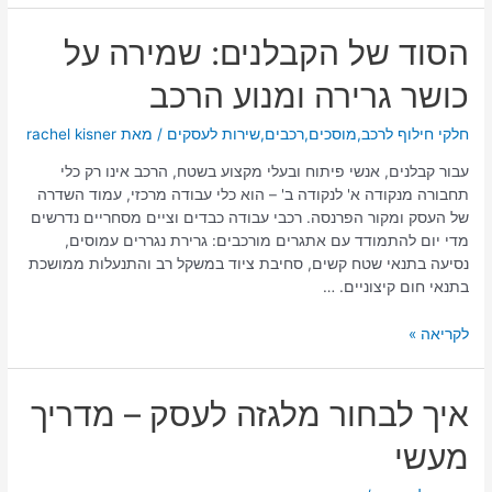
הסוד
הסוד של הקבלנים: שמירה על
של
כושר גרירה ומנוע הרכב
הקבלנים:
שמירה
על
חלקי חילוף לרכב
,
מוסכים
,
רכבים
,
שירות לעסקים
/ מאת
rachel kisner
כושר
עבור קבלנים, אנשי פיתוח ובעלי מקצוע בשטח, הרכב אינו רק כלי
גרירה
תחבורה מנקודה א' לנקודה ב' – הוא כלי עבודה מרכזי, עמוד השדרה
ומנוע
של העסק ומקור הפרנסה. רכבי עבודה כבדים וציים מסחריים נדרשים
הרכב
מדי יום להתמודד עם אתגרים מורכבים: גרירת נגררים עמוסים,
נסיעה בתנאי שטח קשים, סחיבת ציוד במשקל רב והתנעלות ממושכת
בתנאי חום קיצוניים. …
לקריאה »
איך
איך לבחור מלגזה לעסק – מדריך
לבחור
מעשי
מלגזה
לעסק