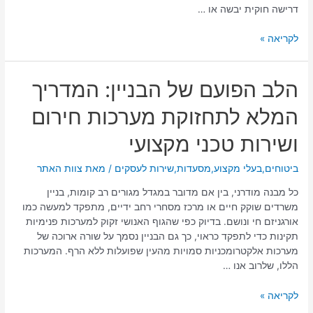
דרישה חוקית יבשה או …
לקריאה »
הלב
הלב הפועם של הבניין: המדריך
הפועם
המלא לתחזוקת מערכות חירום
של
הבניין:
ושירות טכני מקצועי
המדריך
המלא
ביטוחים
,
בעלי מקצוע
,
מסעדות
,
שירות לעסקים
/ מאת
צוות האתר
לתחזוקת
מערכות
כל מבנה מודרני, בין אם מדובר במגדל מגורים רב קומות, בניין
חירום
משרדים שוקק חיים או מרכז מסחרי רחב ידיים, מתפקד למעשה כמו
ושירות
אורגניזם חי ונושם. בדיוק כפי שהגוף האנושי זקוק למערכות פנימיות
טכני
תקינות כדי לתפקד כראוי, כך גם הבניין נסמך על שורה ארוכה של
מקצועי
מערכות אלקטרומכניות סמויות מהעין שפועלות ללא הרף. המערכות
הללו, שלרוב אנו …
לקריאה »