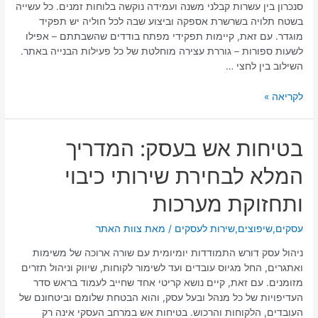
סנכרון בין עשרות קבלני משנה ועמידה נוקשה בלוחות זמנים. כל עשייה
בשטח תלויה בשרשרת אספקה וביצוע שבה לכל חוליה יש תפקיד
מוגדר. עם זאת, קיימות תפקידי מפתח בודדים שהשבתתם – אפילו
לשעות ספורות – גוררת עצירה מוחלטת של כל פעילות הבנייה באתר.
השילוב בין לחצי …
לקריאה »
בטיחות
בטיחות אש בעסק: המדריך
אש
המלא לבחירת שירותי כיבוי
בעסק:
המדריך
ותחזוקת מערכות
המלא
לבחירת
עסקים
,
שיפוצים
,
שירות לעסקים
/ מאת
צוות האתר
שירותי
כיבוי
ניהול עסק דורש התמודדות יומיומית עם שורה ארוכה של משימות
ותחזוקת
ואתגרים, החל מגיוס עובדים ועד לשימור לקוחות, שיווק וניהול תזרים
מערכות
מזומנים. עם זאת, קיים נושא קריטי אחד שחייב לעמוד בראש סדר
העדיפויות של כל מנהל ובעל עסק, והוא הבטחת שלומם וביטחונם של
העובדים, הלקוחות והרכוש. בטיחות אש במרחב העסקי אינה רק