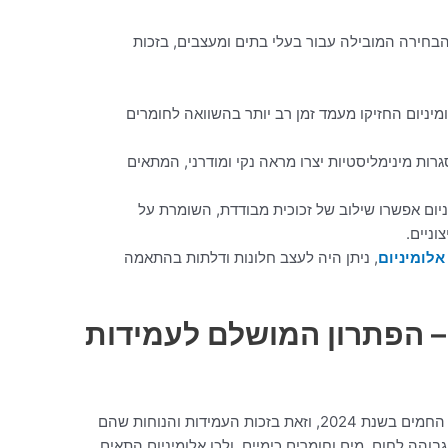
ום היו הבחירה המובילה עבור בעלי בתים ומעצבים, בזכות
מיניום החזיקו מעמד זמן רב יותר בהשוואה לחומרים
רות מינימליסטיות יצרו מראה נקי ומודרני, המתאים
יום אפשרו שילוב של זכוכית מבודדת, השומרת על
ניים.
אלומיניום
, ניתן היה לעצב חלונות ודלתות בהתאמה
– הפתרון המושלם לעמידות
מטבחים עשויים אלומיניום היו אחד הטרנדים החמים בשנת 2024, וזאת בזכות העמידות והנוחות שהם
והה לחום, מים וחומרים כימיים, ולכן אלומיניום התאים