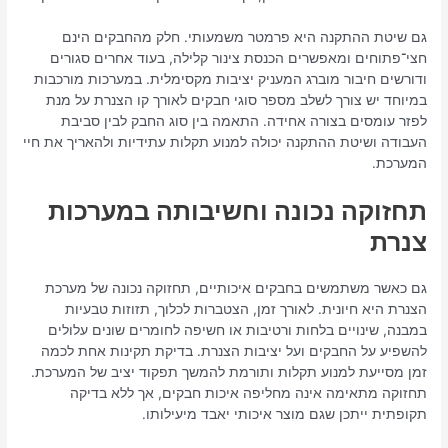
גם שיטת ההתקנה היא פרמטר משמעותי. חלק מהחבקים הינם
חצי־פתוחים ומאפשרים הכנסת צינור קלילה, בעוד אחרים סגורים
ודורשים חיבור מוברג המעניק יציבות מקסימלית. במערכות מורכבות
במיוחד יש צורך לשלב מספר סוגי חבקים לאורך קו הצנרת על מנת
לפזר עומסים בצורה אחידה. התאמה בין סוג החבק לבין סביבת
העבודה ושיטת ההתקנה יכולה למנוע תקלות עתידיות ולהאריך את חיי
המערכת.
תחזוקה נכונה וחשיבותה במערכות
צנרת
גם כאשר משתמשים בחבקים איכותיים, תחזוקה נכונה של מערכת
הצנרת היא חיונית. לאורך זמן, הצטברות לכלוך, תזוזות טבעיות
במבנה, שינויים בלחות ורטיבות או חשיפה לחומרים שונים עלולים
להשפיע על החבקים ועל יציבות הצנרת. בדיקת תקינות אחת לכמה
זמן מסייעת למנוע תקלות ותורמת להמשך תפקוד יציב של המערכת.
תחזוקה מתאימה אינה מחליפה איכות חבקים, אך ללא בדיקה
תקופתית ייתכן שגם מוצר איכותי יאבד מיעילותו.