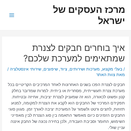
ילוג
ניווט
Main
מרכז העסקים של
תוכן
Menu
ישראל
איך בוחרים חבקים לצנרת
שמתאימים למערכת שלכם?
/
בעלי מקצוע
,
מערכות ושירותים
,
ציוד
,
שיפוצים
,
שירותי אינסטלציה
/
מאת
צוות האתר
חבקים לצנרת הפכו בשנים האחרונות לאחד המרכיבים הקריטיים בכל
מערכת צנרת תעשייתית, מסחרית או ביתית. למרות שמדובר בחלק
קטן ופשוט לכאורה, הוא זה שמעניק לצנרת יציבות, אחיזה ובטיחות.
תפקידם המרכזי של החבקים הוא לקבע את הצנרת למקומה, למנוע
תזוזות, לחצים ורטט ולשמור על המערכת יציבה לאורך זמן. מגוון סוגי
החבקים הזמינים כיום מאפשר התאמה בין סוג הצנרת לבין מאפייני
השימוש, החומר וסביבת העבודה, ולכן בחירה נכונה של החבק איננה
עניין שולי.