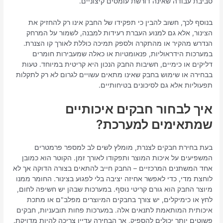
סביבת עבודה שאינה דורשת עומסים קיצוניים.
בנוסף לכך, חשוב להבין כי תפקידו של החבק אינו רק להחזיק את
הצינור, אלא גם למנוע העברת רעידות למבנה, לשמור על המרחק
הנדרש מהקיר או מהתקרה ולספק תמיכה כוללת לאורך קו הצנרת.
במערכות הידראוליות, פנאומטיות או כאלה שמעבירות חומרים
דליקים או כימיים, חשיבות החבק הנכון היא קריטית במיוחד. טעות
בבחירה או שימוש בחבק שאינו מתאים עשויים לגרום לא רק לתקלות
תפעוליות אלא גם לסיכונים בטיחותיים.
איך לבחור חבקים איכותיים
שמתאימים למערכת?
בעת בחירת חבקים לצנרת, מומלץ לשים לב למספר פרמטרים
המשפיעים על איכות המוצר ותפקודו לאורך זמן. הקוטר הוא כמובן
אחד המשתנים המרכזיים – החבק חייב להתאים בצורה הדוקה אך לא
לוחצת מדי, כדי לאפשר אחיזה יציבה בלי לפגוע בצינור. החומר ממנו
מיוצר החבק הוא גורם קריטי נוסף. במערכות שבהן יש חשיפה לחום,
לחץ או כימיקלים, יש צורך בחבקים המיוצרים מפלב"ם או מתכת
איכותית המותאמת לתנאים אלה. במערכות פחות תובעניות, חבקים
פשוטים יותר יכולים להספיק, אך הבחירה עדיין צריכה להיות מדויקת.