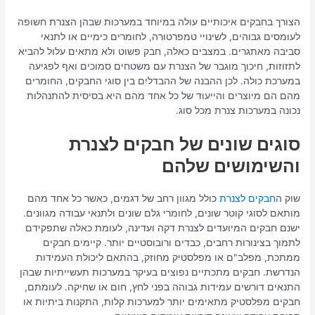
הצורך בחבקים איכותיים עולה במיוחד במערכות שבהן הצנרת חשופה
לעומסים גבוהים, לשינויי טמפרטורה, לחומרים כימיים או לתנאי
סביבה מאתגרים. במצבים כאלה, חבק פשוט ולא מתאים עלול להביא
לתזוזות, חיכוך מוגבר של הצנרת עם משטחים סמוכים ואף לפגיעה
במערכת כולה. לכן ההבנה של ההבדלים בין סוגי החבקים, החומרים
מהם הם מיוצרים והייעוד של כל אחד מהם היא בסיסית להתנהלות
נכונה במערכות צנרת מכל סוג.
סוגים שונים של חבקים לצנרת
והשימושים שלהם
שוק ה
חבקים לצנרת
כולל מגוון רחב של דגמים, כאשר כל אחד מהם
מותאם לסוגי קוטר שונים, לחומרי גלם שונים ולתנאי עבודה מגוונים.
ישנם חבקים המיועדים לצנרת דקה ועדינה, לעומת כאלה שתפקידם
לתמוך בצינורות רחבים, כבדים ורובוסטיים יותר. קיימים חבקים
ממתכת, מפלב"ם או מפלסטיק מחוזק, בהתאם ליכולת העמידות
הנדרשת. חבקים מתכתיים נפוצים בעיקר במערכות תעשייתיות שבהן
התנאים דורשים עמידות גבוהה בפני לחץ, חום או שחיקה. לעומתם,
חבקים מפלסטיק מתאימים יותר למערכות קלות, התקנות ביתיות או