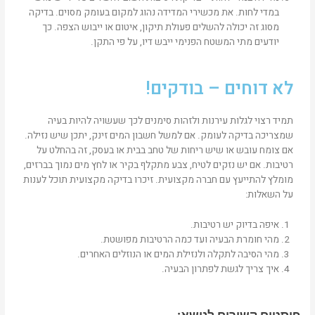
במדי לחות. את מכשירי המדידה נהוג למקום בעומק מסוים. בדיקה
מסוג זה יכולה להשלים פעולת תיקון, איטום או ייבוש הצפה. כך
יודעים מתי המשטח הפנימי ייבש דיו, על פי התקן.
לא דוחים – בודקים!
תמיד רצוי לגלות עירנות ולזהות סימנים לכך שעשויה להיות בעיה
שמצריכה בדיקה לעומק. אם למשל חשבון המים זינק, יתכן שיש נזילה.
אם צומח עובש או שיש ריחות של טחב בבית או בעסק, זה בהחלט על
רטיבות. אם יש נזקים לטיח, צבע מתקלף בקיר או לחץ מים נמוך בברזים,
מומלץ להתייעץ עם חברה מקצועית. זיכרו בדיקה מקצועית תוכל לענות
על השאלות:
איפה בדיוק יש רטיבות.
מהי חומרת הבעיה ועד כמה הרטיבות מפושטת.
מהי הסיבה לתקלה ולנזילת המים או הנוזלים האחרים.
איך צריך לגשת לפתרון הבעיה.
פוסטים קשורים לנושא: