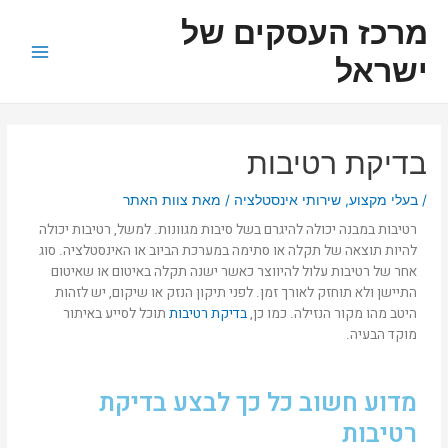
ילוג
ניווט
Main
מרכז העסקים של
תוכן
Menu
ישראל
בדיקת רטיבות
/
בעלי מקצוע
,
שירותי אינסטלציה
/ מאת
צוות האתר
רטיבות במבנה יכולה להיגרם בשל סיבות מגוונות. למשל, רטיבות יכולה
להיות תוצאה של תקלה או סתימה במערכת הביוב או האינסטלציה. סוג
אחר של רטיבות עלול להיווצר כאשר ישנה תקלה באיטום או שאיטום
התיישן ולא תוחזק לאורך זמן. לפני תיקון הנזק או שיקום, יש לזהות
היטב מהו מקור הנזילה. כמו כן,
בדיקת רטיבות
תוכל לסייע באיתור
מוקד הבעיה.
מדוע חשוב כל כך לבצע בדיקת
רטיבות