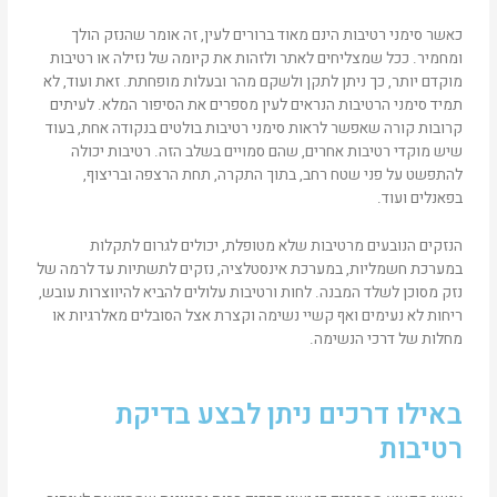
כאשר סימני רטיבות הינם מאוד ברורים לעין, זה אומר שהנזק הולך
ומחמיר. ככל שמצליחים לאתר ולזהות את קיומה של נזילה או רטיבות
מוקדם יותר, כך ניתן לתקן ולשקם מהר ובעלות מופחתת. זאת ועוד, לא
תמיד סימני הרטיבות הנראים לעין מספרים את הסיפור המלא. לעיתים
קרובות קורה שאפשר לראות סימני רטיבות בולטים בנקודה אחת, בעוד
שיש מוקדי רטיבות אחרים, שהם סמויים בשלב הזה. רטיבות יכולה
להתפשט על פני שטח רחב, בתוך התקרה, תחת הרצפה ובריצוף,
בפאנלים ועוד.
הנזקים הנובעים מרטיבות שלא מטופלת, יכולים לגרום לתקלות
במערכת חשמליות, במערכת אינסטלציה, נזקים לתשתיות עד לרמה של
נזק מסוכן לשלד המבנה. לחות ורטיבות עלולים להביא להיווצרות עובש,
ריחות לא נעימים ואף קשיי נשימה וקצרת אצל הסובלים מאלרגיות או
מחלות של דרכי הנשימה.
באילו דרכים ניתן לבצע בדיקת
רטיבות