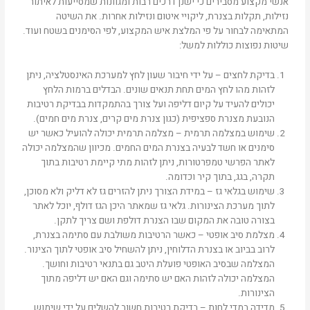
אנשי מקצוע מסבירים כי ישנן דרכים רבות ומגוונות שמסייעות לאיתור
נזילות, תקלות בצנרת, ליקויי איטום ונזילות אחרות. את השיטה
המתאימה לבחור על פי המלצת איש המקצוע, לפי הסימנים בשטח ועוד.
שיטות נפוצות כוללות למשל:
בדיקת לחצים – על ידי חיבור שעון לחץ למערכת האינסטלציה, ניתן
לזהות מהו לחץ המים תחת תנאים שונים. הבדלים ברמות הלחץ
יכולים להעיד על קיום דליפה ועל צורך בהתמקדות בבדיקת רטיבות
הנובעת מצנרת ספציפית (כגון צנרת מים קרים, צנרת מים חמים).
שימוש במצלמה תרמית – מצלמה תרמית יכולה להועיל כאשר יש
סימנים או חשד לבעיה בצנרת המים החמים. מכיוון שהמצלמה יכולה
לאתר הפרשי טמפרטורות, ניתן לזהות מתי קיימת רטיבות בתוך
תקרה, בגג, בתוך קיר וכדומה.
שימוש בגלאי גז – במידת הצורך ניתן להזרים גז לא דליק ולא מסוכן,
לתוך מערכת הצינורות. גלאי גז שמאתר היכן הגז דולף, יוכל לאתר
בצורה טובה את המקום שבו הצנרת דולפת ושם צריך לתקן.
מצלמת סיב אופטי – כאשר הרטיבות משולבת עם סתימה בצנרת,
לרוב בביוב או בצנרת הדלוחין, ניתן להשחיל סיב אופטי לתוך הצינור.
המצלמה שבסיב האופטי פועלת היטב גם בתנאי רטיבות וחושך.
המצלמה יכולה לזהות האם יש סתימה וגם האם יש דליפה מתוך
הצינורות.
מדידה במדי לחות – בדיקת רטיבות חשוב להשלים על ידי שימוש