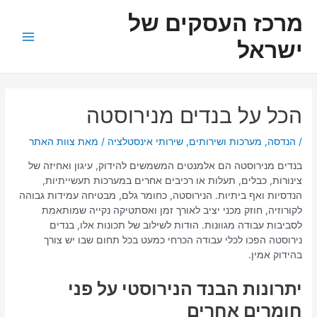
ילוג
ניווט
Main
מרכז העסקים של
תוכן
Menu
ישראל
הכל על בנדים מנירוסטה
/
הנדסה
,
מערכות ושירותים
,
שירותי אינסטלציה
/ מאת
צוות האתר
בנדים מנירוסטה הם אלמנטים המשמשים להידוק, עיגון ואחיזה של
צינורות, כבלים, תעלות או רכיבים אחרים במערכות תעשייתיות,
הנדסיות ואף ביתיות. הנירוסטה, כחומר גלם, מבטיחה עמידות גבוהה
לקורוזיה, חוזק מכני יציב לאורך זמן ואסתטיקה נקייה שמותאמת
לסביבות עבודה מגוונות. הודות לשילוב של תכונות אלו, בנדים
נירוסטה הפכו לכלי עבודה הכרחי כמעט בכל תחום שבו יש צורך
בהידוק אמין.
יתרונות הבנד הנירוסטי על פני
חומרים אחרים