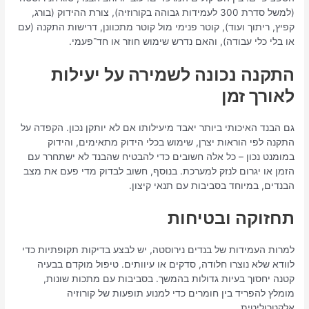
(למשל סדרת 300 לעמידות גבוהה בקורוזיה), צורת ההידוק (בורג,
קפיץ, ריתוך ועוד), קוטר פנימי מול קוטר מתכוונן, דרישות התקנה (עם
או בלי כלי עבודה), והאם נדרש שימוש חוזר או חד־פעמי.
התקנה נכונה לשמירה על יעילות
לאורך זמן
גם הבנד האיכותי ביותר יאבד מיעילותו אם לא יותקן נכון. הקפדה על
התקנה לפי הוראות יצרן, שימוש בכלי הידוק מתאימים, והידוק
במומנט נכון – כל אלה חשובים כדי להבטיח שהבנד לא ישתחרר עם
הזמן או יגרום לנזק למערכת. בנוסף, חשוב לבדוק מדי פעם את מצב
הבנדים, במיוחד בסביבות עם תנאי קיצון.
תחזוקה ובטיחות
למרות העמידות של בנדים נירוסטה, יש לבצע בדיקות תקופתיות כדי
לוודא שלא נוצרו חלודה, סדקים או עיוותים. טיפול מוקדם בבעיה
קטנה יחסוך בעיות גדולות בהמשך. בסביבות עם מתכות שונות,
מומלץ להפריד בין חומרים כדי למנוע תופעות של קורוזיה
אלקטרוליטית.