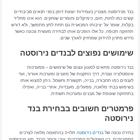
בנד מנירוסטה מצטיין בעמידות יוצאת דופן בפני תנאים סביבתיים
קשים כמו לחות, חום, כימיקלים וחומרים שוחקים. הוא אינו מחליד
בקלות, שומר על יציבותו המכאנית גם תחת לחץ מתמשך, ולא דורש
תחזוקה תכופה. כל אלו הופכים אותו לבחירה מעשית ונכונה כאשר
נדרש פתרון להידוק שמחזיק לאורך שנים.
שימושים נפוצים לבנדים נירוסטה
בנד נירוסטה מתאים למגוון עצום של שימושים – ממערכות
אינסטלציה וצנרת, דרך התקנות של מזגנים ומערכות אוורור, ועד
לענפים כמו תחבורה, בנייה, תקשורת וחשמל. ניתן למצוא אותו
בשימוש בבתי מלאכה, מפעלים, מעבדות, אתרי בנייה, ואפילו
בתחזוקה שוטפת של מבנים ומערכות תשתית.
פרמטרים חשובים בבחירת בנד
נירוסטה
בחירה נכונה של
בנדים נירוסטה
תלויה בהתאמה מלאה לצרכים
הספציפיים. בין השיקולים המרכזיים: עובי ורוחב הבנד, סוג הנירוסטה