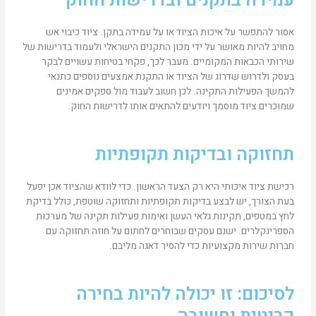
עמידה בתקנים ובדרישות החוק
אסור להתפשר על איכות הציוד או על עמידה בתקן. ציוד כיבוי אש
מחויב להיות מאושר על ידי מכון התקנים הישראלי ולעמוד בדרישות של
שירותי הכבאות המקומיים. מעבר לכך, פקחי בטיחות עשויים לבקר
בעסק ולדרוש שדרוג של הציוד או התקנת אמצעים נוספים כתנאי
להמשך הפעילות התקינה. לכן חשוב לעבוד מול ספקים אמינים
שמוכרים ציוד מוסמך ויודעים להתאים אותו לדרישות החוק.
תחזוקה ובדיקות תקופתיות
רכישת ציוד איכותי היא רק הצעד הראשון. כדי לוודא שהציוד אכן יפעל
בעת הצורך, יש לבצע בדיקות תקופתיות ותחזוקה שוטפת, כולל בדיקת
לחץ במטפים, תקינות גלאי העשן ואימות פעילות תקינה של מערכות
הספרינקלרים. ישנם עסקים שבוחרים לחתום על חוזה תחזוקה עם
חברות שירות מקצועיות כדי להסיר דאגה מליבם.
לסיכום: זו יכולה להיות בחירה