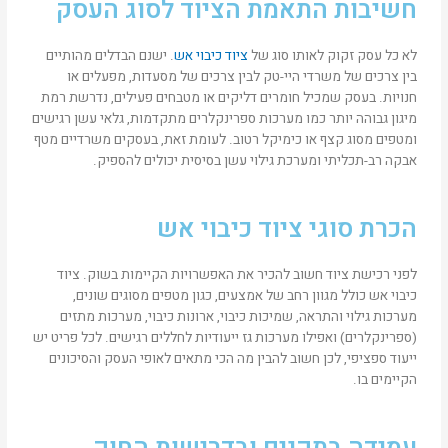
חשיבות התאמת הציוד לסוג העסק
לא כל עסק זקוק לאותו סוג של
ציוד כיבוי אש
. ישנם הבדלים מהותיים
בין צרכים של משרדי היי-טק לבין צרכים של מסעדות, מפעלים או
חנויות. בעסק שמכיל חומרים דליקים או מטבחים פעילים, נדרשת רמת
מיגון גבוהה יותר כמו מערכות ספרינקלרים מתקדמות, גלאי עשן רגישים
ומטפים מסוג קצף או כימיקל רטוב. לעומת זאת, בעסקים משרדיים מטף
אבקה רב-תכליתי ומערכת גילוי עשן בסיסית יכולים להספיק.
הכרת סוגי ציוד כיבוי אש
לפני רכישת ציוד חשוב להכיר את האפשרויות הקיימות בשוק. ציוד
כיבוי אש כולל מגוון רחב של אמצעים, כגון מטפים מסוגים שונים,
מערכות גילוי והתראה, שמיכות כיבוי, ארונות כיבוי, מערכות מתזים
(ספרינקלרים) ואפילו מערכות גז ייעודיות לחללים רגישים. לכל פריט יש
ייעוד ספציפי, לכן חשוב להבין מה הכי מתאים לאופי העסק והסיכונים
הקיימים בו.