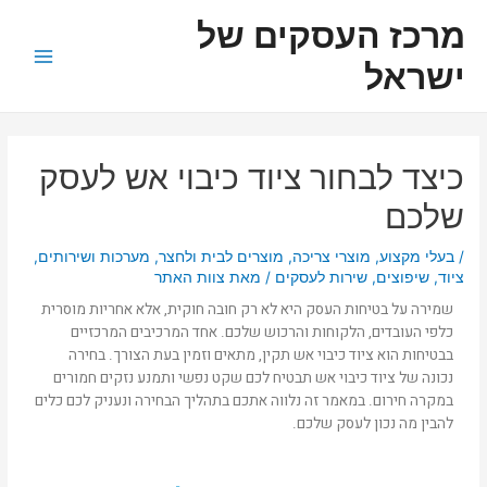
ילוג
ניווט
Main
מרכז העסקים של
תוכן
Menu
ישראל
כיצד לבחור ציוד כיבוי אש לעסק
שלכם
/
בעלי מקצוע
,
מוצרי צריכה
,
מוצרים לבית ולחצר
,
מערכות ושירותים
,
ציוד
,
שיפוצים
,
שירות לעסקים
/ מאת
צוות האתר
שמירה על בטיחות העסק היא לא רק חובה חוקית, אלא אחריות מוסרית
כלפי העובדים, הלקוחות והרכוש שלכם. אחד המרכיבים המרכזיים
בבטיחות הוא ציוד כיבוי אש תקין, מתאים וזמין בעת הצורך. בחירה
נכונה של ציוד כיבוי אש תבטיח לכם שקט נפשי ותמנע נזקים חמורים
במקרה חירום. במאמר זה נלווה אתכם בתהליך הבחירה ונעניק לכם כלים
להבין מה נכון לעסק שלכם.