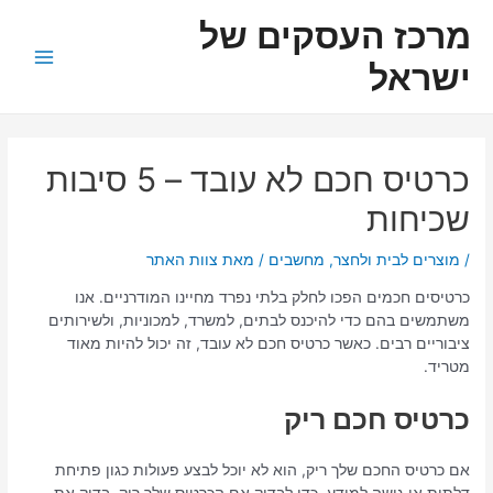
ילוג
ניווט
Main
מרכז העסקים של
תוכן
Menu
ישראל
כרטיס חכם לא עובד – 5 סיבות
שכיחות
/
מוצרים לבית ולחצר
,
מחשבים
/ מאת
צוות האתר
כרטיסים חכמים הפכו לחלק בלתי נפרד מחיינו המודרניים. אנו
משתמשים בהם כדי להיכנס לבתים, למשרד, למכוניות, ולשירותים
ציבוריים רבים. כאשר כרטיס חכם לא עובד, זה יכול להיות מאוד
מטריד.
כרטיס חכם ריק
אם כרטיס החכם שלך ריק, הוא לא יוכל לבצע פעולות כגון פתיחת
דלתות או גישה למידע. כדי לבדוק אם הכרטיס שלך ריק, בדוק את