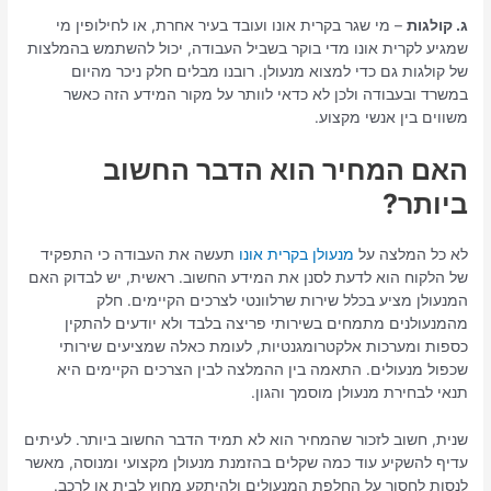
ג. קולגות
– מי שגר בקרית אונו ועובד בעיר אחרת, או לחילופין מי
שמגיע לקרית אונו מדי בוקר בשביל העבודה, יכול להשתמש בהמלצות
של קולגות גם כדי למצוא מנעולן. רובנו מבלים חלק ניכר מהיום
במשרד ובעבודה ולכן לא כדאי לוותר על מקור המידע הזה כאשר
משווים בין אנשי מקצוע.
האם המחיר הוא הדבר החשוב
ביותר?
לא כל המלצה על
מנעולן בקרית אונו
תעשה את העבודה כי התפקיד
של הלקוח הוא לדעת לסנן את המידע החשוב. ראשית, יש לבדוק האם
המנעולן מציע בכלל שירות שרלוונטי לצרכים הקיימים. חלק
מהמנעולנים מתמחים בשירותי פריצה בלבד ולא יודעים להתקין
כספות ומערכות אלקטרומגנטיות, לעומת כאלה שמציעים שירותי
שכפול מנעולים. התאמה בין ההמלצה לבין הצרכים הקיימים היא
תנאי לבחירת מנעולן מוסמך והגון.
שנית, חשוב לזכור שהמחיר הוא לא תמיד הדבר החשוב ביותר. לעיתים
עדיף להשקיע עוד כמה שקלים בהזמנת מנעולן מקצועי ומנוסה, מאשר
לנסות לחסוך על החלפת המנעולים ולהיתקע מחוץ לבית או לרכב.