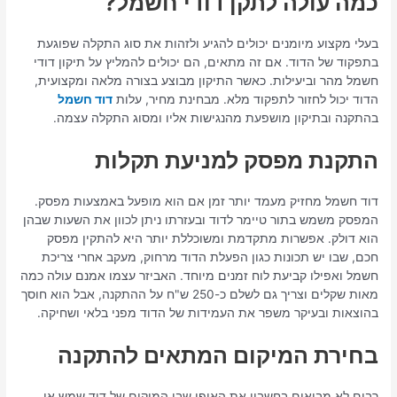
כמה עולה לתקן דודי חשמל?
בעלי מקצוע מיומנים יכולים להגיע ולזהות את סוג התקלה שפוגעת
בתפקוד של הדוד. אם זה מתאים, הם יכולים להמליץ על תיקון דודי
חשמל מהר וביעילות. כאשר התיקון מבוצע בצורה מלאה ומקצועית,
הדוד יכול לחזור לתפקוד מלא. מבחינת מחיר, עלות
דוד חשמל
בהתקנה ובתיקון מושפעת מהנגישות אליו ומסוג התקלה עצמה.
התקנת מפסק למניעת תקלות
דוד חשמל מחזיק מעמד יותר זמן אם הוא מופעל באמצעות מפסק.
המפסק משמש בתור טיימר לדוד ובעזרתו ניתן לכוון את השעות שבהן
הוא דולק. אפשרות מתקדמת ומשוכללת יותר היא להתקין מפסק
חכם, שבו יש תכונות כגון הפעלת הדוד מרחוק, מעקב אחרי צריכת
חשמל ואפילו קביעת לוח זמנים מיוחד. האביזר עצמו אמנם עולה כמה
מאות שקלים וצריך גם לשלם כ-250 ש"ח על ההתקנה, אבל הוא חוסך
בהוצאות ובעיקר משפר את העמידות של הדוד מפני בלאי ושחיקה.
בחירת המיקום המתאים להתקנה
רבים לא מביאים בחשבון את האופן שבו המיקום של דוד שמש או