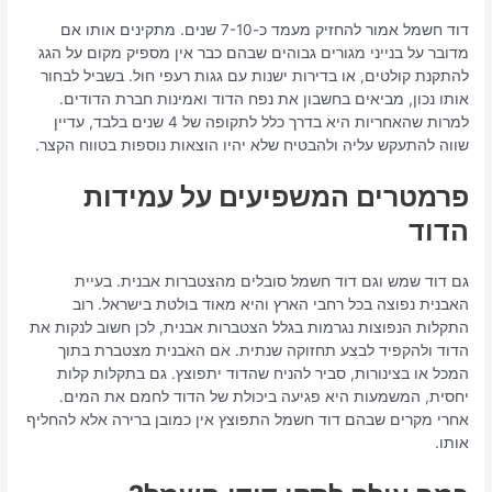
דוד חשמל אמור להחזיק מעמד כ-7-10 שנים. מתקינים אותו אם
מדובר על בנייני מגורים גבוהים שבהם כבר אין מספיק מקום על הגג
להתקנת קולטים, או בדירות ישנות עם גגות רעפי חול. בשביל לבחור
אותו נכון, מביאים בחשבון את נפח הדוד ואמינות חברת הדודים.
למרות שהאחריות היא בדרך כלל לתקופה של 4 שנים בלבד, עדיין
שווה להתעקש עליה ולהבטיח שלא יהיו הוצאות נוספות בטווח הקצר.
פרמטרים המשפיעים על עמידות
הדוד
גם דוד שמש וגם דוד חשמל סובלים מהצטברות אבנית. בעיית
האבנית נפוצה בכל רחבי הארץ והיא מאוד בולטת בישראל. רוב
התקלות הנפוצות נגרמות בגלל הצטברות אבנית, לכן חשוב לנקות את
הדוד ולהקפיד לבצע תחזוקה שנתית. אם האבנית מצטברת בתוך
המכל או בצינורות, סביר להניח שהדוד יתפוצץ. גם בתקלות קלות
יחסית, המשמעות היא פגיעה ביכולת של הדוד לחמם את המים.
אחרי מקרים שבהם דוד חשמל התפוצץ אין כמובן ברירה אלא להחליף
אותו.