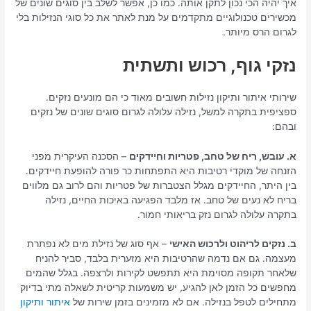
איך יהיה הכי נכון לתקן אותה. כמו כן, אפשר לשלב בין סוגים שונים של
מכשירים טכנולוגיים מתקדמים על מנת לאתר את כל סוגי הנזילות בלי
לגרום הרס מיותר.
נזקי גוף, רכוש ותשתית
שירותי איתור ותיקון נזילות חשובים מאוד כי הם מונעים נזקים.
ספציפית בתקרה למשל, נזילה עלולה לגרום סוגים שונים של נזקים
ובהם:
א. עובש, ריח של טחב, פטריות וחיידקים
– הסכנה העיקרית מפני
הזנחה של מוקדי רטיבות היא התפתחות כר פורה להופעת חיידקים.
בין היתר, החיידקים מגלל הצטברות של פטריות והם לרוב גם מלווים
בריח לא נעים של טחב. אז מלבד הפגיעה באיכות החיים, נזילה
בתקרה עלולה לגרום נזק בריאותי חמור.
ב. נזקים לריהוט ולרכוש האישי
– אף סוג של נזילת מים לא נפתרת
מעצמה. גם אם נדמה שהרטיבות היא מזערית בלבד, סביר להניח
שלאחר תקופה מסוימת היא תתפשט לקירות ולרצפה. בגלל שהמים
מחפשים כל הזמן לאן להגיע, יש משמעות קריטית לשאלה מתי בדיוק
מתחילים לטפל בנזילה. אם לא מזמינים בזמן שירות של
איתור ותיקון