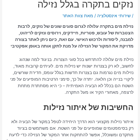
נזקים בתקרה בגלל נזילה
/
שירותי אינסטלציה
/ מאת
צוות האתר
נזילת מים בתקרה עלולה לגרום סוגים שונים של נזקים, לרבות
הצטברות של עובש, פטריות, חיידקים, וירוסים ונזקים לריהוט,
למבנה, ליסודות ולרכוש האישי. עם זאת, כיום ניתן לאתר בצורה
מדויקת את המקור של הנזילה על מנת לתקן אותה באופן אפקטיבי
נזילת מים עלולה להתרחש בכל סוגי הצנרות. בניגוד למה שנהוג
לחשוב, לא רק בצנרות ישנות יש נזילות מים. לעיתים קרובות מאוד,
נזילות מים נגרמות גם בצנרות חדשות בגלל עומס, חדירת שורשים,
ליקויי בנייה וכן הלאה. יתרה על כך, סימני הרטיבות המופיעים על פני
השטח הם בכלל לא הבעיה האמיתית – כי היא מסתתרת מתחת
לרצפה, מאחורי הקיר או מעל התקרה.
החשיבות של איתור נזילות
איתור נזילות מקצועי הוא הדרך היחידה לטפל במקור של הבעיה ולא
רק בסימפטומים שמופיעים על פני השטח. אם משתמשים בציוד
מתקדם ומשוכלל, אפשר להתחקות אחר המקור של הנזילה כדי לדעת